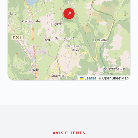
📍
Leaflet
|
© OpenStreetMap
AVIS CLIENTS