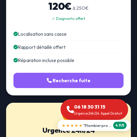
120€
à 250€
✓ Diagnostic offert
Localisation sans casse
Rapport détaillé offert
Réparation incluse possible
Recherche fuite
06 18 30 31 15
Urgence 24h/24 · Appel Gratuit
★★★★★
"Débouchage WC en 30 min"
5.0/5
Urgence 24h/24