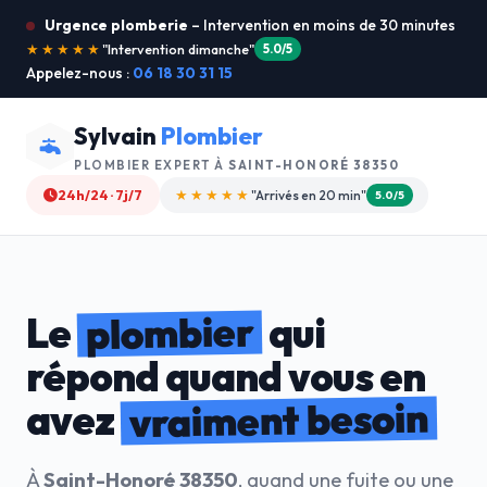
Urgence plomberie
– Intervention en moins de 30 minutes
★★★★★
"Je recommande !"
4.9/5
Appelez-nous :
06 18 30 31 15
Sylvain
Plombier
PLOMBIER EXPERT À
SAINT-HONORÉ 38350
24h/24 · 7j/7
★★★★☆
"Devis gratuit"
4.8/5
plombier
Le
qui
répond quand vous en
vraiment besoin
avez
À
Saint-Honoré 38350
, quand une fuite ou une