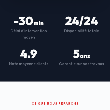
-30
24/24
min
Délai d'intervention
Disponibilité totale
moyen
4.9
5
ans
Note moyenne clients
Garantie sur nos travaux
CE QUE NOUS RÉPARONS