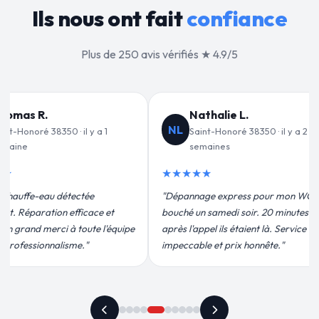
Ils nous ont fait
confiance
Plus de 250 avis vérifiés ★ 4.9/5
alie L.
Jean-François C.
JF
Honoré 38350 · il y a 2
Saint-Honoré 38350 · il y a 3
nes
semaines
★★★★★
 express pour mon WC
"Remplacement de mon chauffe-eau en
medi soir. 20 minutes
moins de 2h. Équipe très pro, devis
ils étaient là. Service
conforme, chantier propre. Je
t prix honnête."
recommande vivement."