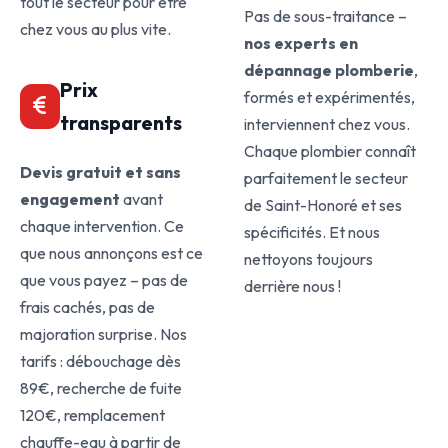
tout le secteur pour être
Pas de sous-traitance –
chez vous au plus vite.
nos experts en
dépannage plomberie
,
Prix
formés et expérimentés,
transparents
interviennent chez vous.
Chaque plombier connaît
Devis gratuit et sans
parfaitement le secteur
engagement
avant
de Saint-Honoré et ses
chaque intervention. Ce
spécificités. Et nous
que nous annonçons est ce
nettoyons toujours
que vous payez – pas de
derrière nous !
frais cachés, pas de
majoration surprise. Nos
tarifs : débouchage dès
89€, recherche de fuite
120€, remplacement
chauffe-eau à partir de