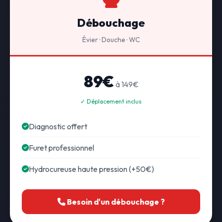
Débouchage
Évier · Douche · WC
89€
à 149€
✓ Déplacement inclus
Diagnostic offert
Furet professionnel
Hydrocureuse haute pression (+50€)
Besoin d'un débouchage ?