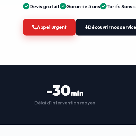
Devis gratuit
Garantie 5 ans
Tarifs Sans 
Appel urgent
Découvrir nos servic
-30
min
Délai d'intervention moyen