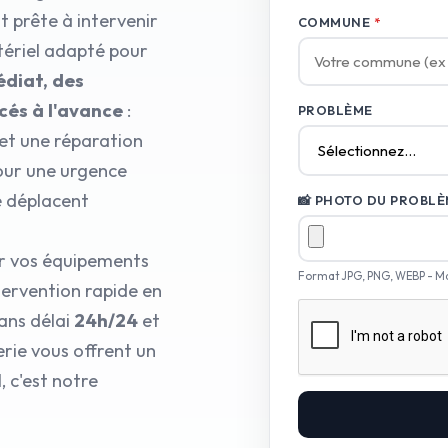
 prête à intervenir
COMMUNE
*
tériel adapté pour
diat, des
ncés à l'avance
:
PROBLÈME
et une réparation
pour une urgence
se déplacent
📸 PHOTO DU PROBLÈM
ur vos équipements
Format JPG, PNG, WEBP - M
tervention rapide en
ans délai
24h/24
et
rie vous offrent un
 c'est notre