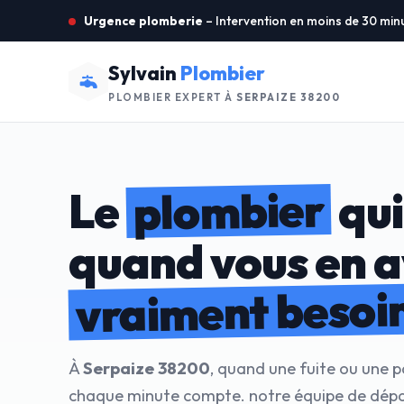
Urgence plomberie
– Intervention en moins de 30 min
Sylvain
Plombier
PLOMBIER EXPERT À
SERPAIZE 38200
plombier
Le
qui
quand vous en 
vraiment besoi
À
Serpaize 38200
, quand une fuite ou une p
chaque minute compte. notre équipe de dép