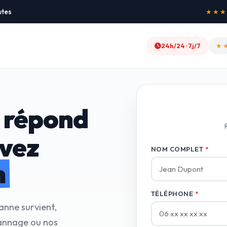
utes
★★★★★
24h/24 · 7j/7
★
 répond
avez
NOM COMPLET
*
n
TÉLÉPHONE
*
anne survient,
annage ou nos