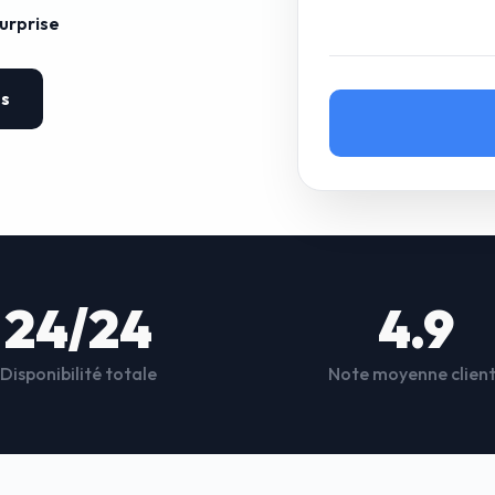
surprise
es
24/24
4.9
Disponibilité totale
Note moyenne clien