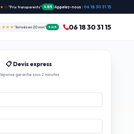
Appelez-nous :
06 18 30 31 15
"Intervention dimanche"
5.0/5
06 18 30 31 15
★★★★
"Arrivés en 20 min"
5.0/5
📋 Devis express
Réponse garantie sous 2 minutes