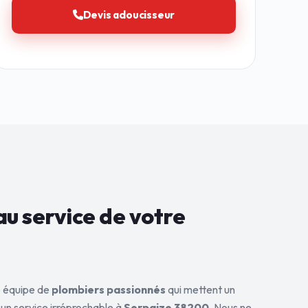
Devis adoucisseur
au service de
votre
ne équipe de
plombiers passionnés
qui mettent un
 un service irréprochable à
Serpaize 38200
. Nous ne