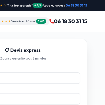
Appelez-nous :
06 18 30 31 15
"Intervention dimanche"
5.0/5
06 18 30 31 15
★★★★
"Arrivés en 20 min"
5.0/5
📋 Devis express
Réponse garantie sous 2 minutes