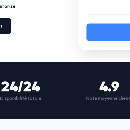
surprise
es
24/24
4.9
Disponibilité totale
Note moyenne clien