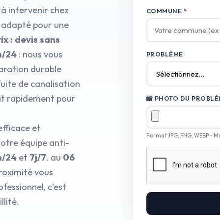
à intervenir chez
COMMUNE
*
l adapté pour une
ix : devis sans
h/24
: nous vous
PROBLÈME
aration durable
fuite de canalisation
nt rapidement pour
📸 PHOTO DU PROBLÈM
fficace et
Format JPG, PNG, WEBP - M
otre équipe anti-
h/24
et
7j/7
. au
06
proximité vous
fessionnel, c'est
lité.