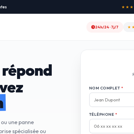
utes
★★★★★
24h/24 · 7j/7
★
0
 répond
avez
NOM COMPLET
*
n
TÉLÉPHONE
*
e ou une panne
rise spécialisée ou