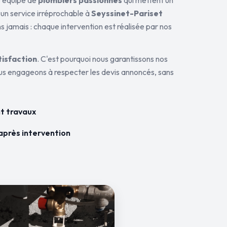
ne équipe de
plombiers passionnés
qui mettent un
 un service irréprochable à
Seyssinet-Pariset
s jamais : chaque intervention est réalisée par nos
tisfaction
. C'est pourquoi nous garantissons nos
ous engageons à respecter les devis annoncés, sans
t travaux
après intervention