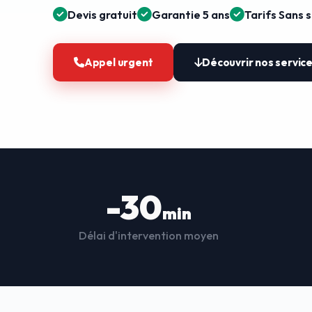
Devis gratuit
Garantie 5 ans
Tarifs Sans 
Appel urgent
Découvrir nos servic
-30
min
Délai d'intervention moyen