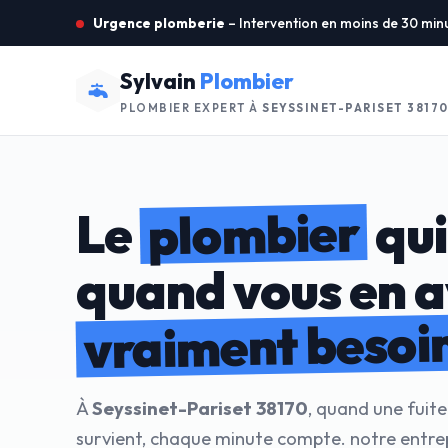
Urgence plomberie
– Intervention en moins de 30 min
Sylvain
Plombier
PLOMBIER EXPERT À
SEYSSINET-PARISET 3817
plombier
Le
qui
quand vous en 
vraiment besoi
À
Seyssinet-Pariset 38170
, quand une fuit
survient, chaque minute compte. notre entrep