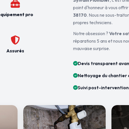
Sylvain Plombier
, c'est u
point d'honneur à vous offrir
quipement pro
38170
. Nous ne sous-traiton
propres techniciens.
Notre obsession ?
Votre sa
réparations 5 ans et nous n
mauvaise surprise.
Assurés
Devis transparent avan
Nettoyage du chantier 
Suivi post-intervention