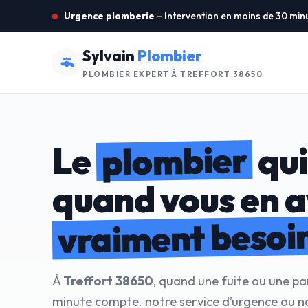
Urgence plomberie
– Intervention en moins de 30 min
Sylvain
Plombier
PLOMBIER EXPERT À
TREFFORT 38650
plombier
Le
qui
quand vous en 
vraiment besoi
À
Treffort 38650
, quand une fuite ou une p
minute compte. notre service d’urgence ou n