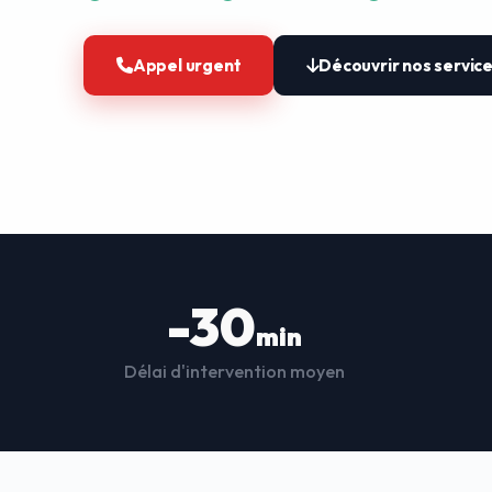
Appel urgent
Découvrir nos servic
-30
min
Délai d'intervention moyen