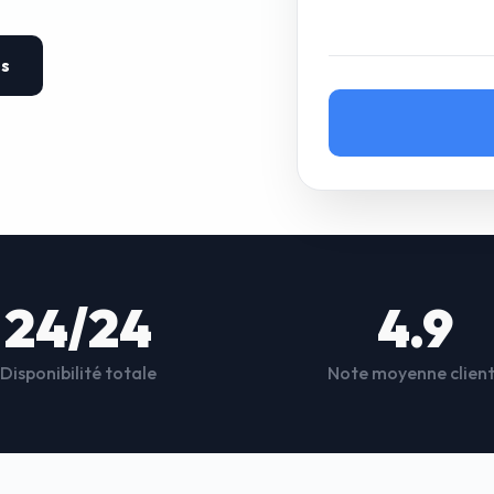
es
24/24
4.9
Disponibilité totale
Note moyenne clien