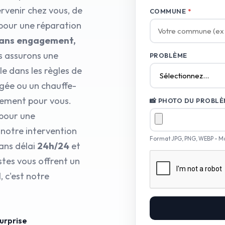
rvenir chez vous, de
COMMUNE
*
 pour une réparation
s sans engagement,
s assurons une
PROBLÈME
e dans les règles de
rgée ou un chauffe-
dement pour vous.
📸 PHOTO DU PROBLÈM
 pour une
notre intervention
Format JPG, PNG, WEBP - M
ans délai
24h/24
et
stes vous offrent un
 c'est notre
surprise