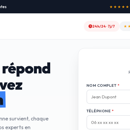
utes
★★
24h/24 · 7j/7
 répond
avez
NOM COMPLET
*
n
TÉLÉPHONE
*
anne survient, chaque
os experts en