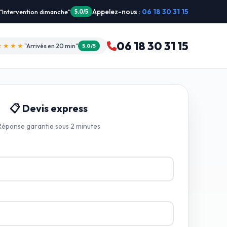
Appelez-nous :
06 18 30 31 15
★★★
"Je recommande !"
4.9/5
06 18 30 31 15
★★★★☆
"Devis gratuit"
4.8/5
📋 Devis express
Réponse garantie sous 2 minutes