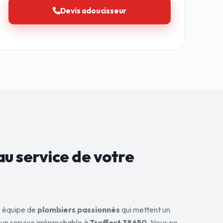
Devis adoucisseur
au service de
votre
ne équipe de
plombiers passionnés
qui mettent un
 un service irréprochable à
Treffort 38650
. Nous ne