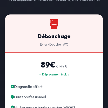
Débouchage
Évier · Douche · WC
89€
à 149€
✓ Déplacement inclus
Diagnostic offert
Furet professionnel
Hydrocureuse haute pression (+50€)