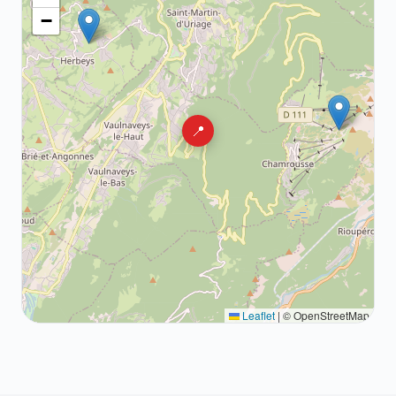
−
📍
Leaflet
|
© OpenStreetMap