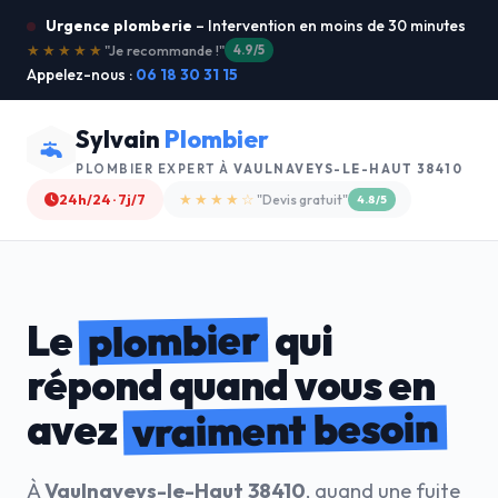
Urgence plomberie
– Intervention en moins de 30 minutes
★★★★★
"Service ultra rapide !"
5.0/5
Appelez-nous :
06 18 30 31 15
Sylvain
Plombier
PLOMBIER EXPERT À
VAULNAVEYS-LE-HAUT 38410
24h/24 · 7j/7
★★★★☆
"Devis gratuit"
4.8/5
plombier
Le
qui
répond quand vous en
vraiment besoin
avez
À
Vaulnaveys-le-Haut 38410
, quand une fuite