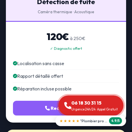
Détection de fuite
Caméra thermique · Acoustique
120€
à 250€
✓ Diagnostic offert
Localisation sans casse
Rapport détaillé offert
Réparation incluse possible
06 18 30 31 15
Recherche fuite
Urgence 24h/24 · Appel Gratuit
★★★★★
"Débouchage WC en 30 min"
5.0/5