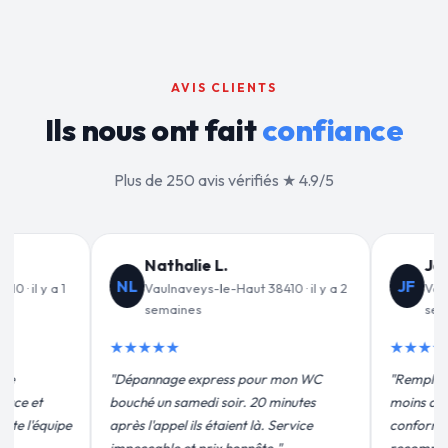
AVIS CLIENTS
Ils nous ont fait
confiance
Plus de 250 avis vérifiés ★ 4.9/5
Jean-François C.
Valérie D.
JF
VD
 2
Vaulnaveys-le-Haut 38410 · il y a 3
Vaulnaveys-le
semaines
mois
★★★★★
★★★★★
"Remplacement de mon chauffe-eau en
"Un grand merci à 
moins de 2h. Équipe très pro, devis
pour leur intervent
conforme, chantier propre. Je
efficace. Fuite rép