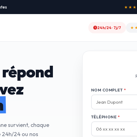
utes
★★★★★
24h/24 · 7j/7
★
 répond
avez
NOM COMPLET
*
n
TÉLÉPHONE
*
nne survient, chaque
e 24h/24 ou nos