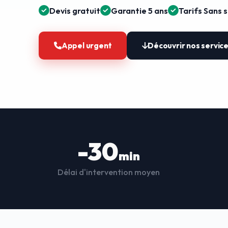
Devis gratuit
Garantie 5 ans
Tarifs Sans 
Appel urgent
Découvrir nos servic
-30
min
Délai d'intervention moyen