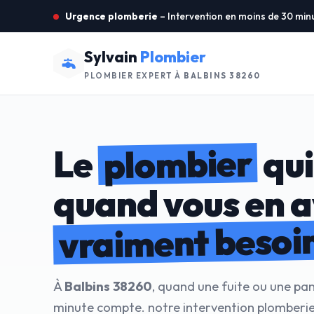
Urgence plomberie
– Intervention en moins de 30 min
Sylvain
Plombier
PLOMBIER EXPERT À
BALBINS 38260
plombier
Le
qui
quand vous en 
vraiment besoi
À
Balbins 38260
, quand une fuite ou une pa
minute compte. notre intervention plomberi