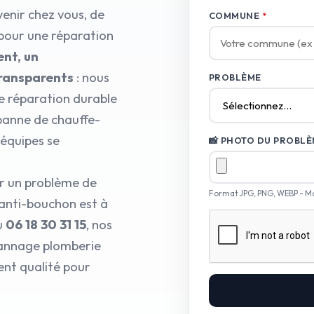
venir chez vous, de
COMMUNE
*
 pour une réparation
ent, un
transparents
: nous
PROBLÈME
e réparation durable
 panne de chauffe-
 équipes se
📸 PHOTO DU PROBLÈM
ur un problème de
Format JPG, PNG, WEBP - M
anti-bouchon est à
u
06 18 30 31 15
, nos
pannage plomberie
ent qualité pour