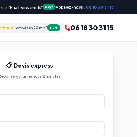
Appelez-nous :
06 18 30 31 15
"Intervention dimanche"
5.0/5
06 18 30 31 15
★★★★
"Arrivés en 20 min"
5.0/5
📋 Devis express
Réponse garantie sous 2 minutes