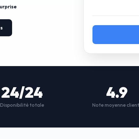
surprise
es
24/24
4.9
Disponibilité totale
Note moyenne clien