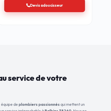
Devis adoucisseur
au service de
votre
ne équipe de
plombiers passionnés
qui mettent un
 un service irréprochable à
Balbins 38260
. Nous ne