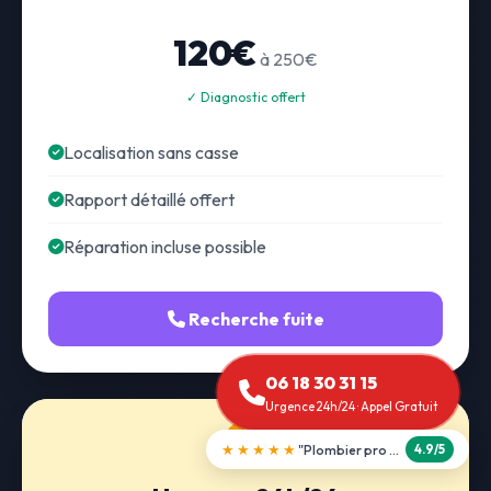
120€
à 250€
✓ Diagnostic offert
Localisation sans casse
Rapport détaillé offert
Réparation incluse possible
Recherche fuite
06 18 30 31 15
Urgence 24h/24 · Appel Gratuit
★★★★★
"Débouchage WC en 30 min"
5.0/5