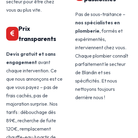
secteur pour être chez
vous au plus vite.
Pas de sous-traitance –
nos spécialistes en
Prix
plomberie
, formés et
transparents
expérimentés,
interviennent chez vous.
Devis gratuit et sans
Chaque plombier connaît
engagement
avant
parfaitement le secteur
chaque intervention. Ce
de Blandin et ses
que nous annonçons est ce
spécificités. Et nous
que vous payez – pas de
nettoyons toujours
frais cachés, pas de
derrière nous !
majoration surprise. Nos
tarifs : débouchage dès
89€, recherche de fuite
120€, remplacement
chauffe-eau à partir de