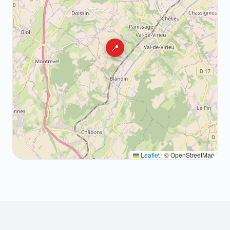
📍
Leaflet
|
© OpenStreetMap