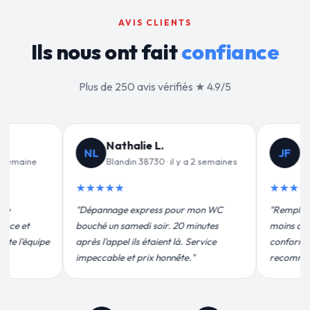
AVIS CLIENTS
Ils nous ont fait
confiance
Plus de 250 avis vérifiés ★ 4.9/5
Jean-François C.
Valér
JF
VD
emaines
Blandin 38730 · il y a 3 semaines
Blandin
★★★★★
★★★★★
 WC
"Remplacement de mon chauffe-eau en
"Un grand mer
es
moins de 2h. Équipe très pro, devis
pour leur inte
ce
conforme, chantier propre. Je
efficace. Fuit
recommande vivement."
plus qu'honnêt