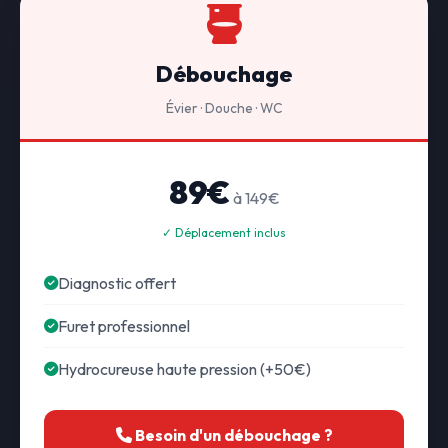
Débouchage
Évier · Douche · WC
89€
à 149€
✓ Déplacement inclus
Diagnostic offert
Furet professionnel
Hydrocureuse haute pression (+50€)
Besoin d'un débouchage ?