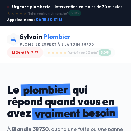
Urgence plomberie
– Intervention en moins de 30 minutes
★★★★★
"Je recommande !"
4.9/5
Appelez-nous :
06 18 30 31 15
Sylvain
Plombier
PLOMBIER EXPERT À
BLANDIN 38730
24h/24 · 7j/7
★★★★☆
"Devis gratuit"
4.8/5
plombier
Le
qui
répond quand vous en
vraiment besoin
avez
À
Blandin 38730
, quand une fuite ou une panne