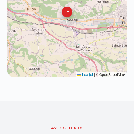
📍
Leaflet
|
© OpenStreetMap
AVIS CLIENTS