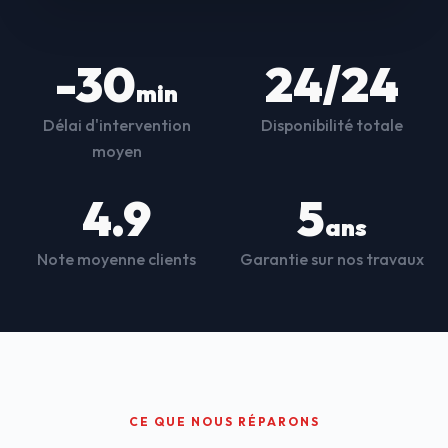
-30
24/24
min
Délai d'intervention
Disponibilité totale
moyen
4.9
5
ans
Note moyenne clients
Garantie sur nos travaux
CE QUE NOUS RÉPARONS