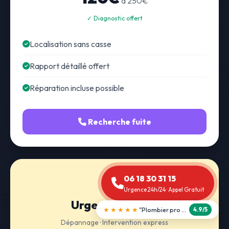
à 250€
✓ Diagnostic offert
Localisation sans casse
Rapport détaillé offert
Réparation incluse possible
Recherche fuite
06 18 30 31 15
Urgence 24h/24 · Appel Gratuit
Urgence 24h/24
★★★★★
"Débouchage WC en 30 min"
5.0/5
Dépannage · Intervention express