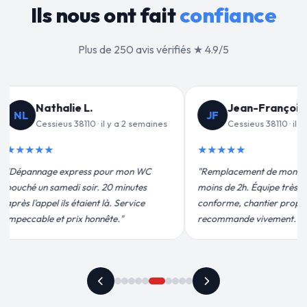
Ils nous ont fait
confiance
Plus de 250 avis vérifiés ★ 4.9/5
ançois C.
Valérie D.
VD
8110 · il y a 3 semaines
Cessieus 38110 · il y a 1 mois
★★★★★
de mon chauffe-eau en
"Un grand merci à Sylvain Plombier
ipe très pro, devis
pour leur intervention rapide et
ier propre. Je
efficace. Fuite réparée en 30 min, prix
ement."
plus qu'honnête !"