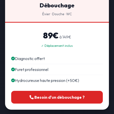
Débouchage
Évier · Douche · WC
89€
à 149€
✓ Déplacement inclus
Diagnostic offert
Furet professionnel
Hydrocureuse haute pression (+50€)
Besoin d'un débouchage ?