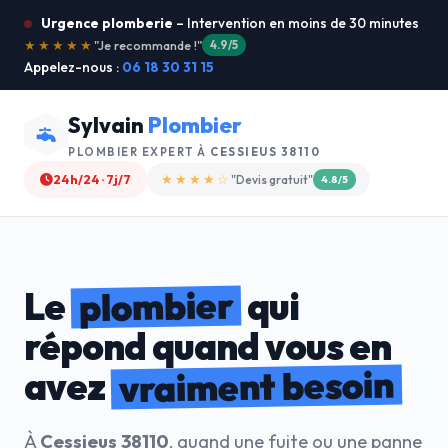
Urgence plomberie
– Intervention en moins de 30 minutes
★★★★★
"Service ultra rapide !"
5.0/5
Appelez-nous :
06 18 30 31 15
Sylvain
Plombier
PLOMBIER EXPERT À
CESSIEUS 38110
24h/24 · 7j/7
★★★★☆
"Devis gratuit"
4.8/5
plombier
Le
qui
répond quand vous en
vraiment besoin
avez
À
Cessieus 38110
, quand une fuite ou une panne