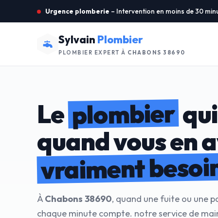
Urgence plomberie
– Intervention en moins de 30 min
Sylvain
Plombier
PLOMBIER EXPERT À
CHABONS 38690
plombier
Le
qui
quand vous en 
vraiment besoi
À
Chabons 38690
, quand une fuite ou une p
chaque minute compte. notre service de mai