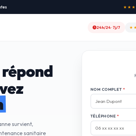
utes
★★★★★
24h/24 · 7j/7
★
 répond
avez
NOM COMPLET
*
n
TÉLÉPHONE
*
anne survient,
ntenance sanitaire