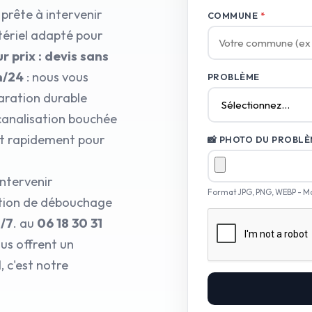
 prête à intervenir
COMMUNE
*
tériel adapté pour
r prix : devis sans
h/24
: nous vous
PROBLÈME
aration durable
 canalisation bouchée
nt rapidement pour
📸 PHOTO DU PROBLÈM
intervenir
Format JPG, PNG, WEBP - M
ution de débouchage
j/7
. au
06 18 30 31
us offrent un
 c'est notre