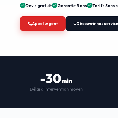
Devis gratuit
Garantie 5 ans
Tarifs Sans 
Appel urgent
Découvrir nos servic
-30
min
Délai d'intervention moyen