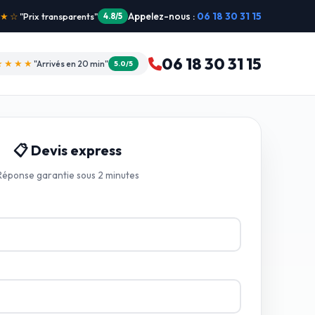
Appelez-nous :
06 18 30 31 15
"Intervention dimanche"
5.0/5
06 18 30 31 15
★★★★
"Arrivés en 20 min"
5.0/5
📋 Devis express
Réponse garantie sous 2 minutes