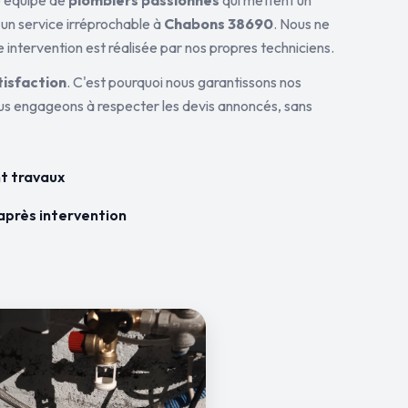
ne équipe de
plombiers passionnés
qui mettent un
 un service irréprochable à
Chabons 38690
. Nous ne
 intervention est réalisée par nos propres techniciens.
tisfaction
. C'est pourquoi nous garantissons nos
ous engageons à respecter les devis annoncés, sans
t travaux
après intervention