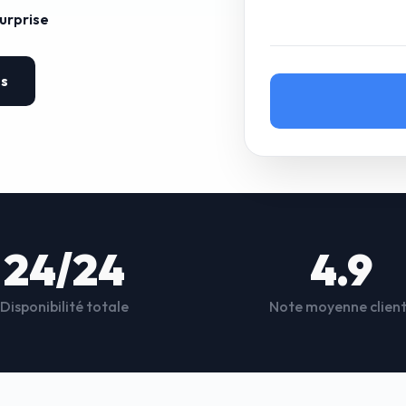
surprise
es
24/24
4.9
Disponibilité totale
Note moyenne clien