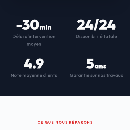
-30
24/24
min
Délai d'intervention
Disponibilité totale
moyen
4.9
5
ans
Note moyenne clients
Garantie sur nos travaux
CE QUE NOUS RÉPARONS