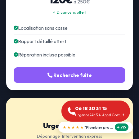
à 250€
✓ Diagnostic offert
Localisation sans casse
Rapport détaillé offert
Réparation incluse possible
Recherche fuite
06 18 30 31 15
Urgence 24h/24 · Appel Gratuit
Urgence 24h/24
★★★★★
"Débouchage WC en 30 min"
5.0/5
Dépannage · Intervention express