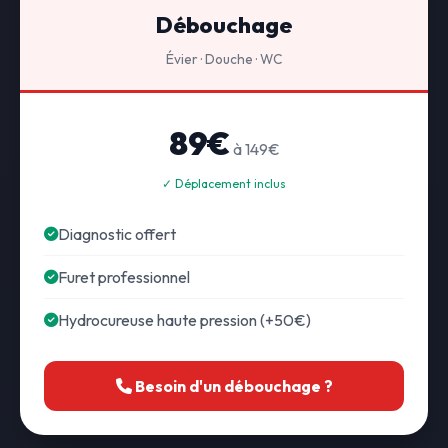
Débouchage
Évier · Douche · WC
89€
à 149€
✓ Déplacement inclus
Diagnostic offert
Furet professionnel
Hydrocureuse haute pression (+50€)
Besoin d'un débouchage ?