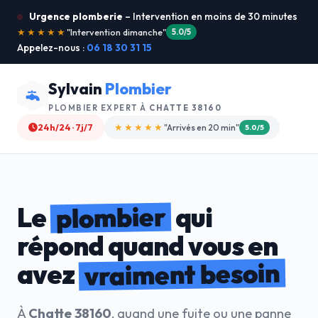
Urgence plomberie
– Intervention en moins de 30 minutes
★★★★★
"Je recommande !"
4.9/5
Appelez-nous :
06 18 30 31 15
Sylvain
Plombier
PLOMBIER EXPERT À
CHATTE 38160
24h/24 · 7j/7
★★★★☆
"Devis gratuit"
4.8/5
plombier
Le
qui
répond quand vous en
vraiment besoin
avez
À
Chatte 38160
, quand une fuite ou une panne