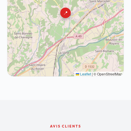
📍
Leaflet
|
© OpenStreetMap
AVIS CLIENTS