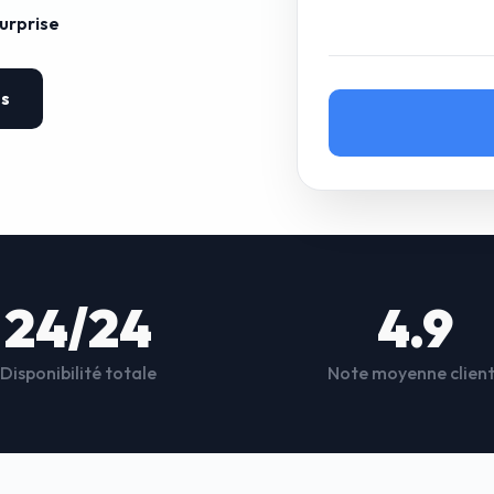
surprise
es
24/24
4.9
Disponibilité totale
Note moyenne clien