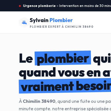
Urgence plomberie
– Intervention en moins de 30 min
Sylvain
Plombier
PLOMBIER EXPERT À
CHIMILIN 38490
plombier
Le
qui
quand vous en 
vraiment besoi
À
Chimilin 38490
, quand une fuite ou une p
minute compte. notre entreprise spécialisée o