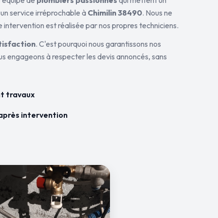
ne équipe de
plombiers passionnés
qui mettent un
 un service irréprochable à
Chimilin 38490
. Nous ne
 intervention est réalisée par nos propres techniciens.
tisfaction
. C'est pourquoi nous garantissons nos
ous engageons à respecter les devis annoncés, sans
t travaux
après intervention