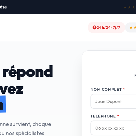
utes
★★★★★
24h/24 · 7j/7
★
 répond
avez
NOM COMPLET
*
n
TÉLÉPHONE
*
anne survient, chaque
u nos spécialistes