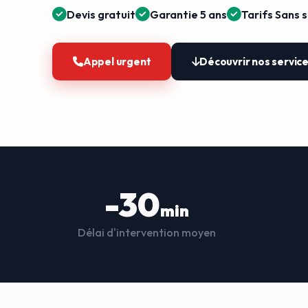
Devis gratuit
Garantie 5 ans
Tarifs Sans 
Appel urgent
Découvrir nos servic
-30
min
Délai d'intervention moyen