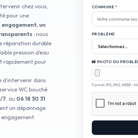
ntervenir chez vous,
COMMUNE
*
pté pour une
ns engagement, un
transparents
: nous
PROBLÈME
e réparation durable
faible pression d’eau
nt rapidement pour
📸 PHOTO DU PROBLÈM
 d’intervenir dans
Format JPG, PNG, WEBP - M
 service WC bouché
j/7
. au
06 18 30 31
frent un dépannage
tre engagement