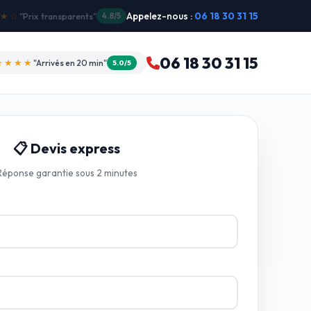
Appelez-nous :
06 18 30 31 15
"Intervention dimanche"
5.0/5
06 18 30 31 15
★★★★
"Arrivés en 20 min"
5.0/5
📋 Devis express
Réponse garantie sous 2 minutes