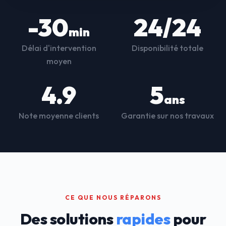
-30
24/24
min
Délai d'intervention
Disponibilité totale
moyen
4.9
5
ans
Note moyenne clients
Garantie sur nos travaux
CE QUE NOUS RÉPARONS
Des solutions
rapides
pour