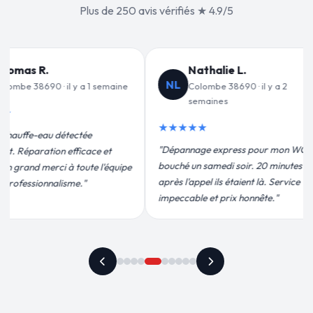
Plus de 250 avis vérifiés ★ 4.9/5
Jean-François C.
Valérie
VD
JF
Colombe 38690 · il y a 3
Colombe 3
semaines
★★★★★
★★★★★
"Un grand merci
C
"Remplacement de mon chauffe-eau en
pour leur interv
moins de 2h. Équipe très pro, devis
efficace. Fuite 
conforme, chantier propre. Je
plus qu'honnête !
recommande vivement."