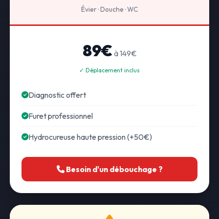
Évier · Douche · WC
89€
à 149€
✓ Déplacement inclus
Diagnostic offert
Furet professionnel
Hydrocureuse haute pression (+50€)
Besoin d'un débouchage ?