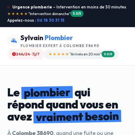
Urgence plomberie
– Intervention en moins de 30 minutes
★★★★★
"Service ultra rapide !"
5.0/5
Appelez-nous :
06 18 30 31 15
Sylvain
Plombier
PLOMBIER EXPERT À
COLOMBE 38690
24h/24 · 7j/7
★★★★☆
"Devis gratuit"
4.8/5
plombier
Le
qui
répond quand vous en
vraiment besoin
avez
À
Colombe 38690
, quand une fuite ou une