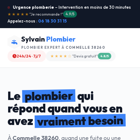
Urgence plomberie
– Intervention en moins de 30 minutes
★★★★★
"Service ultra rapide !"
5.0/5
Appelez-nous :
06 18 30 31 15
Sylvain
Plombier
PLOMBIER EXPERT À
COMMELLE 38260
24h/24 · 7j/7
★★★★☆
"Devis gratuit"
4.8/5
plombier
Le
qui
répond quand vous en
vraiment besoin
avez
À
Commelle 38260
, quand une fuite ou une