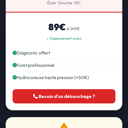
Évier · Douche · WC
89€
à 149€
✓ Déplacement inclus
Diagnostic offert
Furet professionnel
Hydrocureuse haute pression (+50€)
Besoin d'un débouchage ?