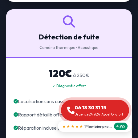
Détection de fuite
Caméra thermique · Acoustique
120€
à 250€
✓ Diagnostic offert
Localisation sans casse
06 18 30 31 15
Rapport détaillé offert
Urgence 24h/24 · Appel Gratuit
★★★★★
"Débouchage WC en 30 min"
5.0/5
Réparation incluse possible