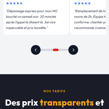
★★★★★
nt de mon chauffe-eau en
"Un grand merci à Sylvain Plombier
 Équipe très pro, devis
pour leur intervention rapide et
antier propre. Je
efficace. Fuite réparée en 30 min, prix
 vivement."
plus qu'honnête !"
NOS TARIFS
Des prix
transparents
et