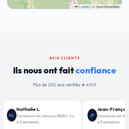
Leaflet
|
© OpenStreetMap
AVIS CLIENTS
Ils nous ont fait
confiance
Plus de 250 avis vérifiés ★ 4.9/5
François C.
Valérie D.
VD
on-en-Vercors 38250 · il y
Correncon-en-Vercors 38250 · il y
maines
a 1 mois