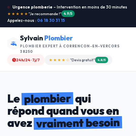
Urgence plomberie
– Intervention en moins de 30 minutes
★★★★★
"Service ultra rapide !"
5.0/5
Appelez-nous :
06 18 30 31 15
Sylvain
Plombier
PLOMBIER EXPERT À
CORRENCON-EN-VERCORS
38250
24h/24 · 7j/7
★★★★☆
"Devis gratuit"
4.8/5
plombier
Le
qui
répond quand vous en
vraiment besoin
avez