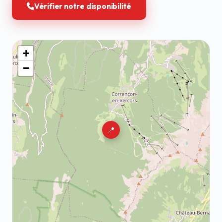
Vérifier notre disponibilité
+
−
📍