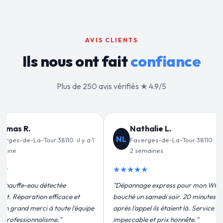
AVIS CLIENTS
Ils nous ont fait
confiance
Plus de 250 avis vérifiés ★ 4.9/5
lie L.
Jean-François C.
JF
s-de-La-Tour 38110 · il y a
Faverges-de-La-Tour 38110 · il y a
ines
3 semaines
★★★★★
 express pour mon WC
"Remplacement de mon chauffe-eau en
medi soir. 20 minutes
moins de 2h. Équipe très pro, devis
ils étaient là. Service
conforme, chantier propre. Je
t prix honnête."
recommande vivement."