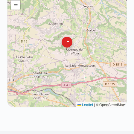
−
📍
Leaflet
|
© OpenStreetMap