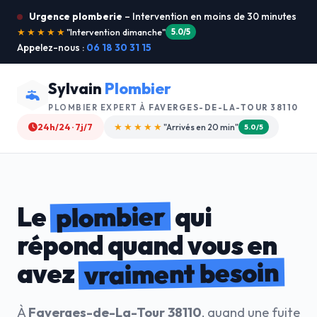
Urgence plomberie
– Intervention en moins de 30 minutes
★★★★★
"Je recommande !"
4.9/5
Appelez-nous :
06 18 30 31 15
Sylvain
Plombier
PLOMBIER EXPERT À
FAVERGES-DE-LA-TOUR 38110
24h/24 · 7j/7
★★★★☆
"Devis gratuit"
4.8/5
plombier
Le
qui
répond quand vous en
vraiment besoin
avez
À
Faverges-de-La-Tour 38110
, quand une fuite