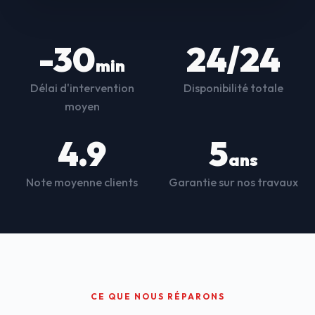
-30
24/24
min
Délai d'intervention
Disponibilité totale
moyen
4.9
5
ans
Note moyenne clients
Garantie sur nos travaux
CE QUE NOUS RÉPARONS