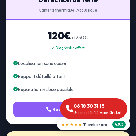
Caméra thermique · Acoustique
120€
à 250€
✓ Diagnostic offert
Localisation sans casse
Rapport détaillé offert
Réparation incluse possible
06 18 30 31 15
Recherche fuite
Urgence 24h/24 · Appel Gratuit
★★★★★
"Débouchage WC en 30 min"
5.0/5