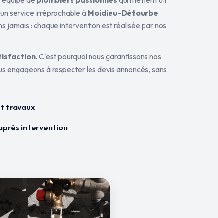
ne équipe de
plombiers passionnés
qui mettent un
 un service irréprochable à
Moidieu-Détourbe
ns jamais : chaque intervention est réalisée par nos
tisfaction
. C'est pourquoi nous garantissons nos
ous engageons à respecter les devis annoncés, sans
t travaux
après intervention