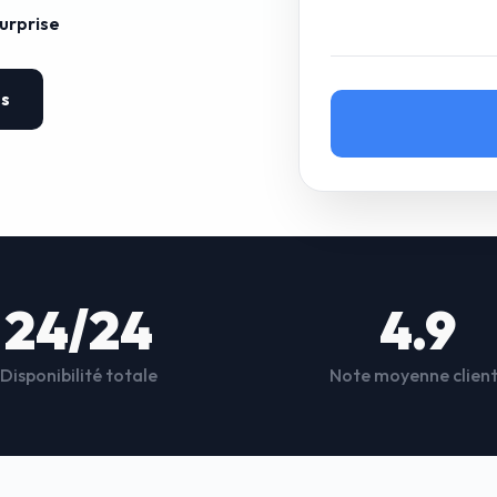
surprise
es
24/24
4.9
Disponibilité totale
Note moyenne clien