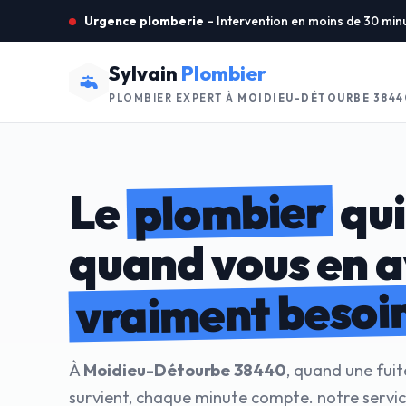
Urgence plomberie
– Intervention en moins de 30 min
Sylvain
Plombier
PLOMBIER EXPERT À
MOIDIEU-DÉTOURBE 3844
plombier
Le
qui
quand vous en 
vraiment besoi
À
Moidieu-Détourbe 38440
, quand une fui
survient, chaque minute compte. notre servi