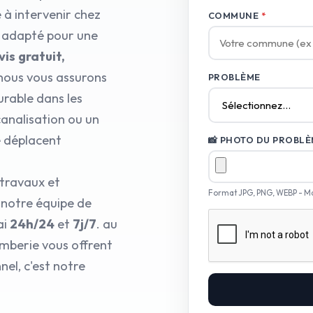
 à intervenir chez
COMMUNE
*
l adapté pour une
is gratuit,
nous vous assurons
PROBLÈME
urable dans les
canalisation ou un
e déplacent
📸 PHOTO DU PROBLÈM
 travaux et
Format JPG, PNG, WEBP - M
 notre équipe de
ai
24h/24
et
7j/7
. au
mberie vous offrent
el, c'est notre