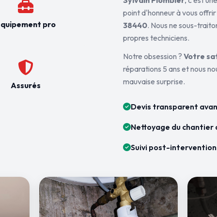
Sylvain Plombier
, c'est u
point d'honneur à vous offrir
quipement pro
38440
. Nous ne sous-traito
propres techniciens.
Notre obsession ?
Votre sa
réparations 5 ans et nous n
mauvaise surprise.
Assurés
Devis transparent avan
Nettoyage du chantier 
Suivi post-intervention