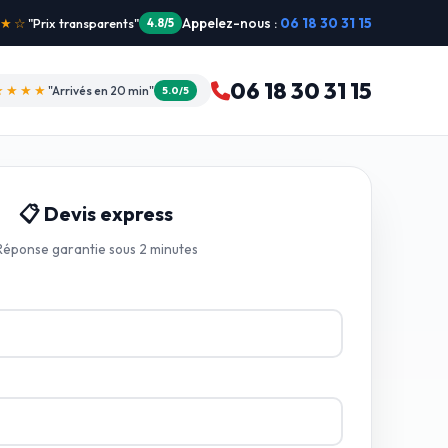
Appelez-nous :
06 18 30 31 15
"Intervention dimanche"
5.0/5
06 18 30 31 15
★★★★
"Arrivés en 20 min"
5.0/5
📋 Devis express
Réponse garantie sous 2 minutes