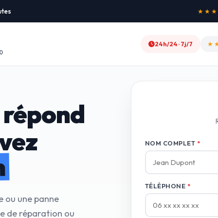
utes
★★★★★
24h/24 · 7j/7
★
0
 répond
avez
NOM COMPLET
*
n
TÉLÉPHONE
*
te ou une panne
ce de réparation ou