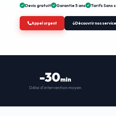
Devis gratuit
Garantie 5 ans
Tarifs Sans 
Appel urgent
Découvrir nos servic
-30
min
Délai d'intervention moyen