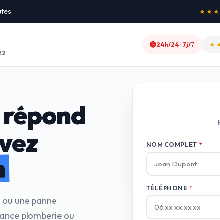
utes
★★★★★
24h/24 · 7j/7
★
22
 répond
avez
NOM COMPLET
*
n
TÉLÉPHONE
*
e ou une panne
tance plomberie ou