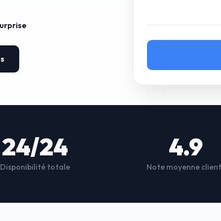
surprise
es
24/24
4.9
Disponibilité totale
Note moyenne clien