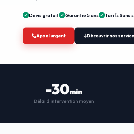
Devis gratuit
Garantie 5 ans
Tarifs Sans 
Appel urgent
Découvrir nos servic
-30
min
Délai d'intervention moyen