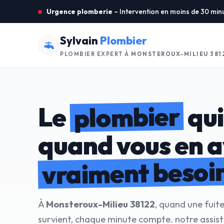
Urgence plomberie
– Intervention en moins de 30 min
Sylvain
Plombier
PLOMBIER EXPERT À
MONSTEROUX-MILIEU 381
plombier
Le
qui
quand vous en 
vraiment besoi
À
Monsteroux-Milieu 38122
, quand une fuit
survient, chaque minute compte. notre assis