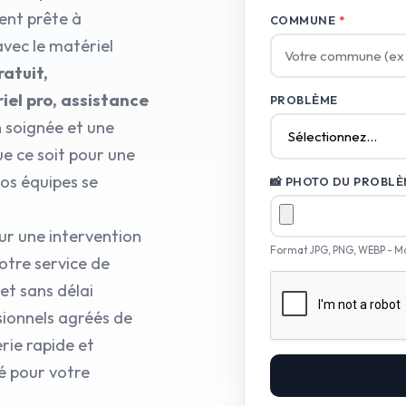
ent prête à
COMMUNE
*
avec le matériel
ratuit,
iel pro, assistance
PROBLÈME
n soignée et une
ue ce soit pour une
os équipes se
📸 PHOTO DU PROBLÈM
ur une intervention
Format JPG, PNG, WEBP - M
otre service de
et sans délai
sionnels agréés de
rie rapide et
é pour votre