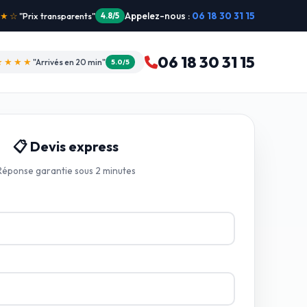
Appelez-nous :
06 18 30 31 15
"Intervention dimanche"
5.0/5
06 18 30 31 15
★★★★
"Arrivés en 20 min"
5.0/5
📋 Devis express
Réponse garantie sous 2 minutes