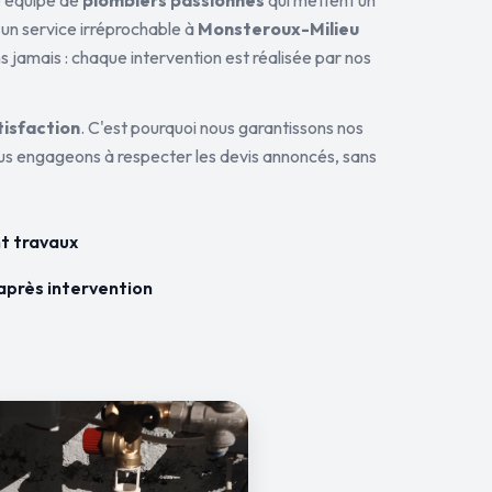
ne équipe de
plombiers passionnés
qui mettent un
 un service irréprochable à
Monsteroux-Milieu
s jamais : chaque intervention est réalisée par nos
tisfaction
. C'est pourquoi nous garantissons nos
ous engageons à respecter les devis annoncés, sans
t travaux
après intervention