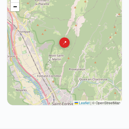
−
📍
Leaflet
|
© OpenStreetMap