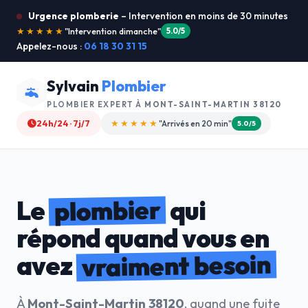
Urgence plomberie
– Intervention en moins de 30 minutes
★★★★★
"Je recommande !"
4.9/5
Appelez-nous :
06 18 30 31 15
Sylvain
Plombier
PLOMBIER EXPERT À
MONT-SAINT-MARTIN 38120
24h/24 · 7j/7
★★★★☆
"Devis gratuit"
4.8/5
plombier
Le
qui
répond quand vous en
vraiment besoin
avez
À
Mont-Saint-Martin 38120
, quand une fuite