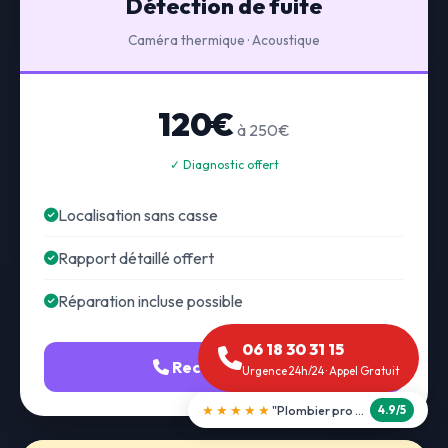
Détection de fuite
Caméra thermique · Acoustique
120€
à 250€
✓ Diagnostic offert
Localisation sans casse
Rapport détaillé offert
Réparation incluse possible
06 18 30 31 15
Recherche fuite
Urgence 24h/24 · Appel Gratuit
★★★★★
"Débouchage WC en 30 min"
5.0/5