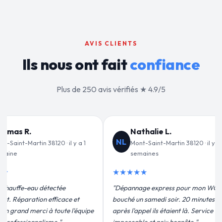
AVIS CLIENTS
Ils nous ont fait
confiance
Plus de 250 avis vérifiés ★ 4.9/5
lie L.
Jean-François C.
JF
int-Martin 38120 · il y a 2
Mont-Saint-Martin 38120 · il y a 3
nes
semaines
★★★★★
 express pour mon WC
"Remplacement de mon chauffe-eau en
medi soir. 20 minutes
moins de 2h. Équipe très pro, devis
ils étaient là. Service
conforme, chantier propre. Je