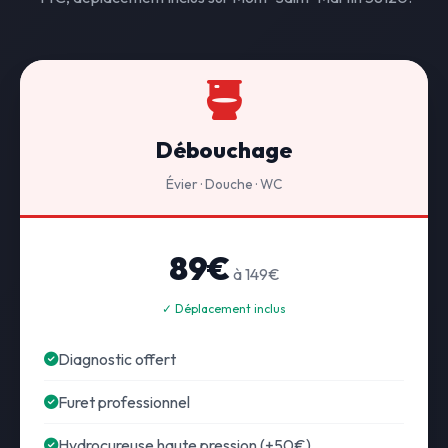
Débouchage
Évier · Douche · WC
89€
à 149€
✓ Déplacement inclus
Diagnostic offert
Furet professionnel
Hydrocureuse haute pression (+50€)