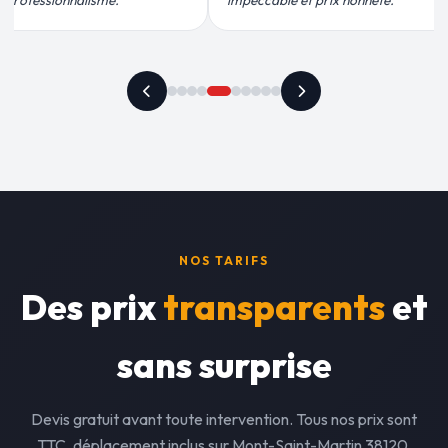
t prix honnête."
recommande vivement."
NOS TARIFS
Des prix
transparents
et
sans surprise
Devis gratuit avant toute intervention. Tous nos prix sont
TTC, déplacement inclus sur Mont-Saint-Martin 38120.