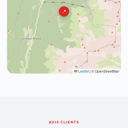
📍
Leaflet
|
© OpenStreetMap
AVIS CLIENTS