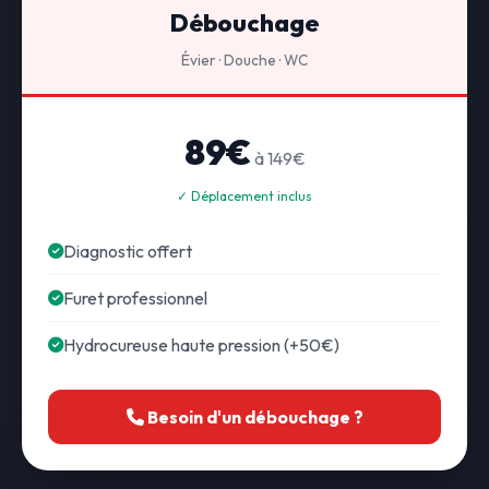
Débouchage
Évier · Douche · WC
89€
à 149€
✓ Déplacement inclus
Diagnostic offert
Furet professionnel
Hydrocureuse haute pression (+50€)
Besoin d'un débouchage ?