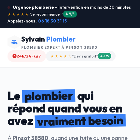
Urgence plomberie
– Intervention en moins de 30 minutes
★★★★★
"Service ultra rapide !"
5.0/5
Appelez-nous :
06 18 30 31 15
Sylvain
Plombier
PLOMBIER EXPERT À
PINSOT 38580
24h/24 · 7j/7
★★★★☆
"Devis gratuit"
4.8/5
plombier
Le
qui
répond quand vous en
vraiment besoin
avez
À
Pinsot 38580
, quand une fuite ou une panne