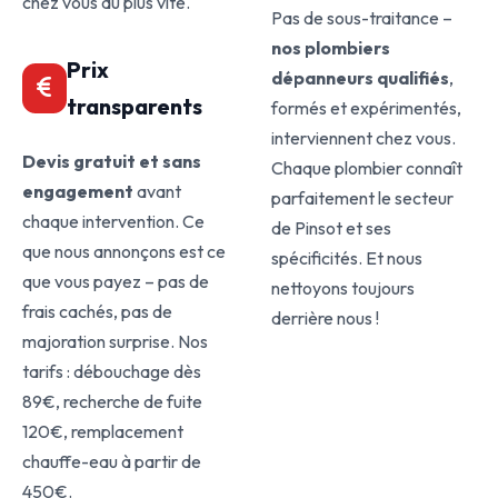
chez vous au plus vite.
Pas de sous-traitance –
nos plombiers
Prix
dépanneurs qualifiés
,
transparents
formés et expérimentés,
interviennent chez vous.
Devis gratuit et sans
Chaque plombier connaît
engagement
avant
parfaitement le secteur
chaque intervention. Ce
de Pinsot et ses
que nous annonçons est ce
spécificités. Et nous
que vous payez – pas de
nettoyons toujours
frais cachés, pas de
derrière nous !
majoration surprise. Nos
tarifs : débouchage dès
89€, recherche de fuite
120€, remplacement
chauffe-eau à partir de
450€.