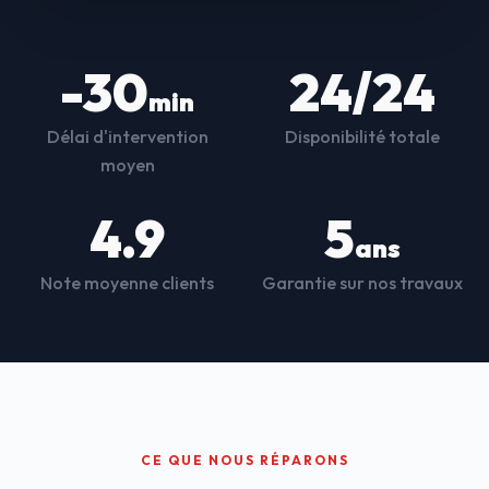
-30
24/24
min
Délai d'intervention
Disponibilité totale
moyen
4.9
5
ans
Note moyenne clients
Garantie sur nos travaux
CE QUE NOUS RÉPARONS