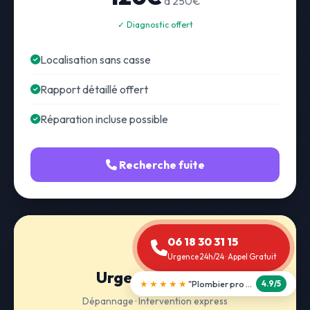
à 250€
✓ Diagnostic offert
Localisation sans casse
Rapport détaillé offert
Réparation incluse possible
Recherche fuite
06 18 30 31 15
Urgence 24h/24 · Appel Gratuit
Urgence 24h/24
★★★★★
"Débouchage WC en 30 min"
5.0/5
Dépannage · Intervention express