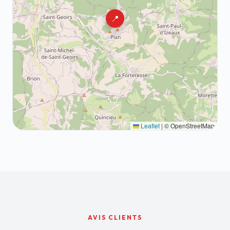
📍
Leaflet
|
© OpenStreetMap
AVIS CLIENTS