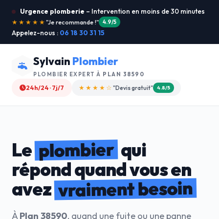
Urgence plomberie
– Intervention en moins de 30 minutes
★★★★★
"Service ultra rapide !"
5.0/5
Appelez-nous :
06 18 30 31 15
Sylvain
Plombier
PLOMBIER EXPERT À
PLAN 38590
24h/24 · 7j/7
★★★★☆
"Devis gratuit"
4.8/5
plombier
Le
qui
répond quand vous en
vraiment besoin
avez
À
Plan 38590
, quand une fuite ou une panne