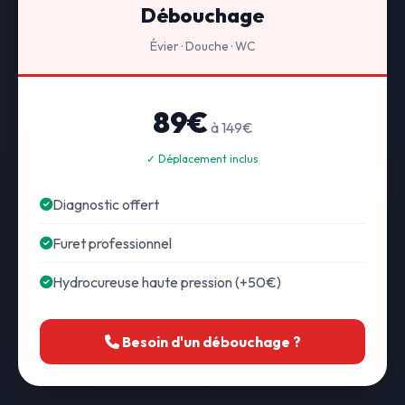
Débouchage
Évier · Douche · WC
89€
à 149€
✓ Déplacement inclus
Diagnostic offert
Furet professionnel
Hydrocureuse haute pression (+50€)
Besoin d'un débouchage ?