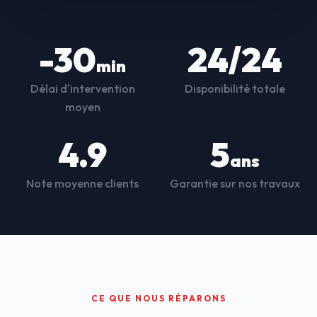
-30
24/24
min
Délai d'intervention
Disponibilité totale
moyen
4.9
5
ans
Note moyenne clients
Garantie sur nos travaux
CE QUE NOUS RÉPARONS