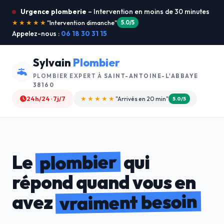
Urgence plomberie
– Intervention en moins de 30 minutes
★★★★★
"Je recommande !"
4.9/5
Appelez-nous :
06 18 30 31 15
Sylvain
Plombier
PLOMBIER EXPERT À
SAINT-ANTOINE-L'ABBAYE
38160
24h/24 · 7j/7
★★★★☆
"Devis gratuit"
4.8/5
plombier
Le
qui
répond quand vous en
vraiment besoin
avez