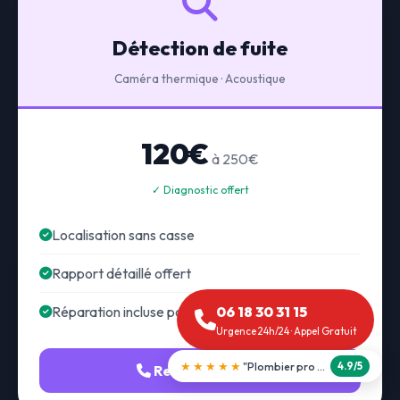
Détection de fuite
Caméra thermique · Acoustique
120€
à 250€
✓ Diagnostic offert
Localisation sans casse
Rapport détaillé offert
Réparation incluse possible
06 18 30 31 15
Urgence 24h/24 · Appel Gratuit
★★★★★
"Débouchage WC en 30 min"
5.0/5
Recherche fuite