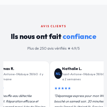
AVIS CLIENTS
Ils nous ont fait
confiance
Plus de 250 avis vérifiés ★ 4.9/5
lie L.
Jean-François C.
JF
ntoine-l'Abbaye 38160 · il y
Saint-Antoine-l'Abbaye 38160 · il y
maines
a 3 semaines
★★★★★
 express pour mon WC
"Remplacement de mon chauffe-eau en
medi soir. 20 minutes
moins de 2h. Équipe très pro, devis
ils étaient là. Service
conforme, chantier propre. Je