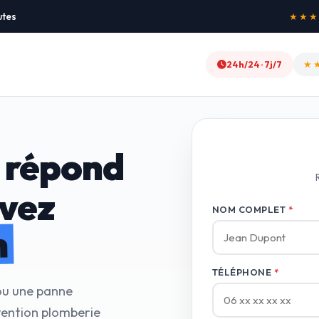
utes
★★★★★
24h/24 · 7j/7
★
 répond
avez
NOM COMPLET
*
n
TÉLÉPHONE
*
 ou une panne
vention plomberie