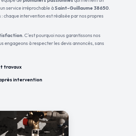
ne équipe de
plombiers passionnés
qui mettent un
 un service irréprochable à
Saint-Guillaume 38650
.
 : chaque intervention est réalisée par nos propres
tisfaction
. C'est pourquoi nous garantissons nos
ous engageons à respecter les devis annoncés, sans
t travaux
après intervention