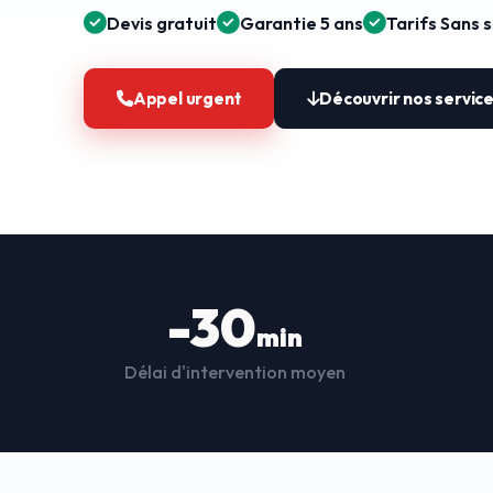
Devis gratuit
Garantie 5 ans
Tarifs Sans 
Appel urgent
Découvrir nos servic
-30
min
Délai d'intervention moyen