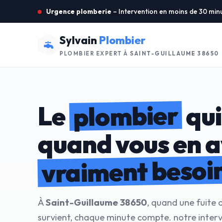
Urgence plomberie
– Intervention en moins de 30 min
Sylvain
Plombier
PLOMBIER EXPERT À
SAINT-GUILLAUME 38650
plombier
Le
qui
quand vous en 
vraiment besoi
À
Saint-Guillaume 38650
, quand une fuite
survient, chaque minute compte. notre inter