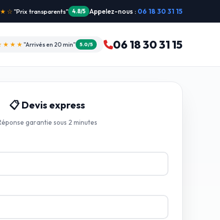
Appelez-nous :
06 18 30 31 15
"Intervention dimanche"
5.0/5
06 18 30 31 15
★★★★
"Arrivés en 20 min"
5.0/5
📋 Devis express
Réponse garantie sous 2 minutes