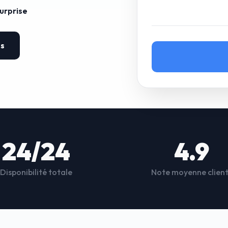
surprise
es
24/24
4.9
Disponibilité totale
Note moyenne clien