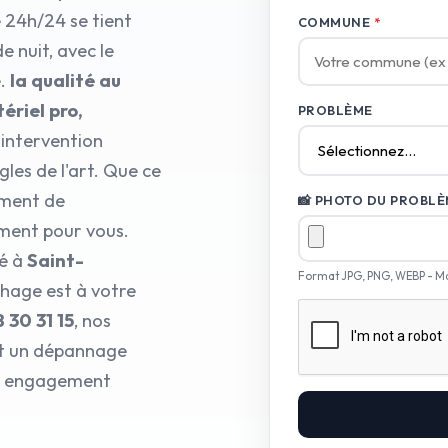
 24h/24 se tient
COMMUNE
*
e nuit, avec le
e.
la qualité au
ériel pro,
PROBLÈME
 intervention
les de l'art. Que ce
ement de
📸 PHOTO DU PROBLÈM
ement pour vous.
ié à
Saint-
Format JPG, PNG, WEBP - M
hage est à votre
8 30 31 15
, nos
nt un dépannage
tre engagement