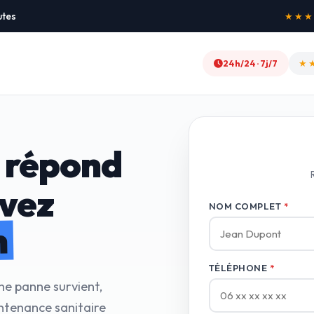
utes
★★★★★
24h/24 · 7j/7
★
 répond
avez
NOM COMPLET
*
n
TÉLÉPHONE
*
ne panne survient,
ntenance sanitaire