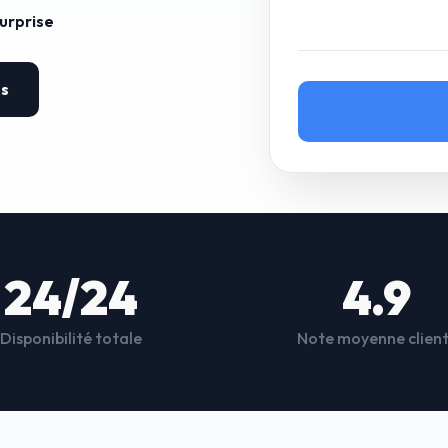
surprise
es
24/24
4.9
Disponibilité totale
Note moyenne clien