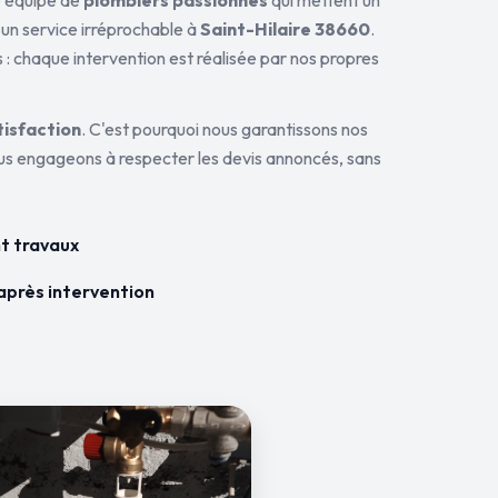
ne équipe de
plombiers passionnés
qui mettent un
 un service irréprochable à
Saint-Hilaire 38660
.
 : chaque intervention est réalisée par nos propres
tisfaction
. C'est pourquoi nous garantissons nos
ous engageons à respecter les devis annoncés, sans
t travaux
après intervention