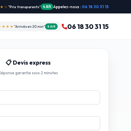
Appelez-nous :
06 18 30 31 15
"Intervention dimanche"
5.0/5
06 18 30 31 15
★★★★
"Arrivés en 20 min"
5.0/5
📋 Devis express
Réponse garantie sous 2 minutes