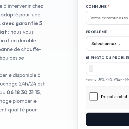
 à intervenir chez
COMMUNE
*
l adapté pour une
, avec garantie 5
iat
: nous vous
PROBLÈME
aration durable
 panne de chauffe-
équipes se
📸 PHOTO DU PROBLÈM
berie disponible à
Format JPG, PNG, WEBP - M
ouchage 24h/24 est
 au
06 18 30 31 15
,
nnage plomberie
ent qualité pour