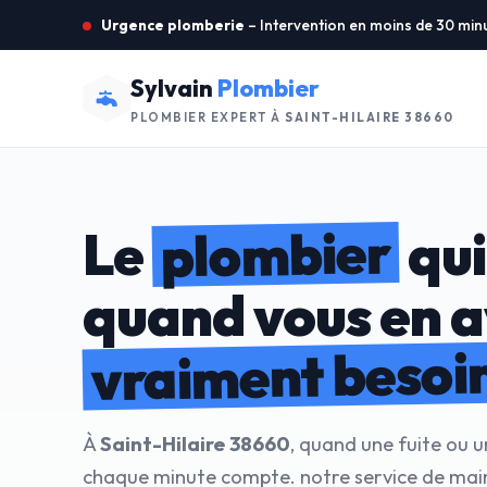
Urgence plomberie
– Intervention en moins de 30 min
Sylvain
Plombier
PLOMBIER EXPERT À
SAINT-HILAIRE 38660
plombier
Le
qui
quand vous en 
vraiment besoi
À
Saint-Hilaire 38660
, quand une fuite ou u
chaque minute compte. notre service de mai