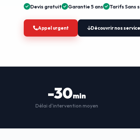
Devis gratuit
Garantie 5 ans
Tarifs Sans 
Appel urgent
Découvrir nos servic
-30
min
Délai d'intervention moyen