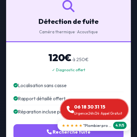
Détection de fuite
Caméra thermique · Acoustique
120€
à 250€
✓ Diagnostic offert
Localisation sans casse
Rapport détaillé offert
06 18 30 31 15
Réparation incluse possible
Urgence 24h/24 · Appel Gratuit
★★★★★
"Débouchage WC en 30 min"
5.0/5
Recherche fuite