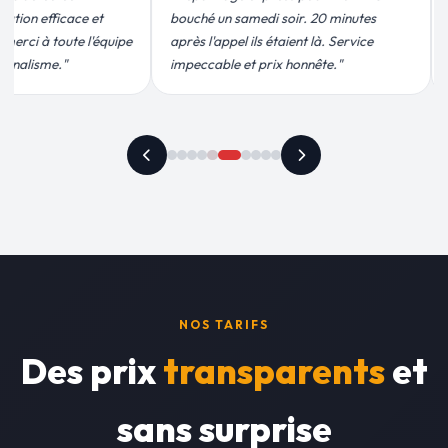
i soir. 20 minutes
moins de 2h. Équipe très pro, devis
 étaient là. Service
conforme, chantier propre. Je
rix honnête."
recommande vivement."
NOS TARIFS
Des prix
transparents
et
sans surprise