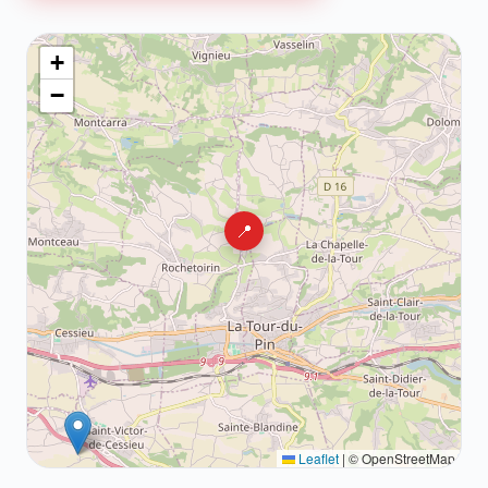
+
−
📍
Leaflet
|
© OpenStreetMap