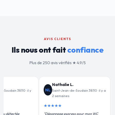
AVIS CLIENTS
Ils nous ont fait
confiance
Plus de 250 avis vérifiés ★ 4.9/5
 L.
Jean-François C.
JF
-de-Soudain 38110 · il y a
Saint-Jean-de-Soudain 38110 · il y a
s
3 semaines
★★★★★
press pour mon WC
"Remplacement de mon chauffe-eau en