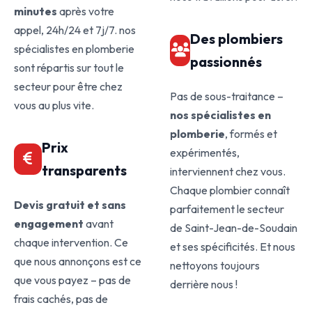
minutes
après votre
appel, 24h/24 et 7j/7. nos
Des plombiers
spécialistes en plomberie
passionnés
sont répartis sur tout le
secteur pour être chez
Pas de sous-traitance –
vous au plus vite.
nos spécialistes en
plomberie
, formés et
Prix
expérimentés,
transparents
interviennent chez vous.
Chaque plombier connaît
Devis gratuit et sans
parfaitement le secteur
engagement
avant
de Saint-Jean-de-Soudain
chaque intervention. Ce
et ses spécificités. Et nous
que nous annonçons est ce
nettoyons toujours
que vous payez – pas de
derrière nous !
frais cachés, pas de