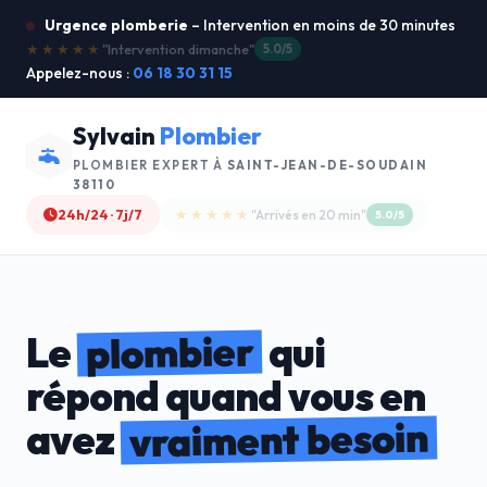
Urgence plomberie
– Intervention en moins de 30 minutes
★★★★★
"Je recommande !"
4.9/5
Appelez-nous :
06 18 30 31 15
Sylvain
Plombier
PLOMBIER EXPERT À
SAINT-JEAN-DE-SOUDAIN
38110
24h/24 · 7j/7
★★★★☆
"Devis gratuit"
4.8/5
plombier
Le
qui
répond quand vous en
vraiment besoin
avez