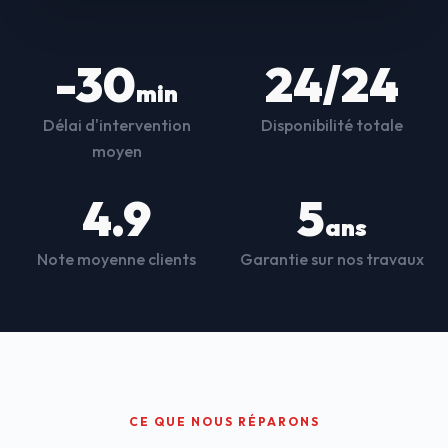
-30
24/24
min
Délai d'intervention
Disponibilité totale
moyen
4.9
5
ans
Note moyenne clients
Garantie sur nos travaux
CE QUE NOUS RÉPARONS