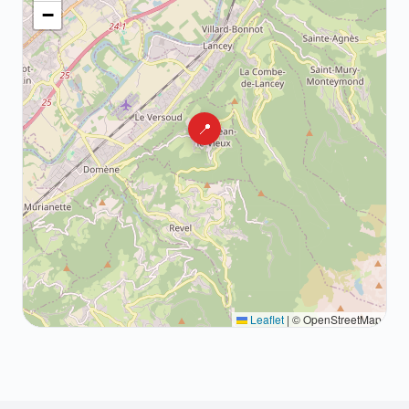
−
📍
Leaflet
|
© OpenStreetMap