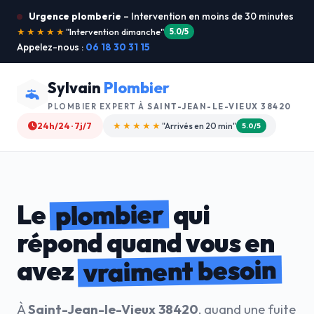
Urgence plomberie
– Intervention en moins de 30 minutes
★★★★★
"Je recommande !"
4.9/5
Appelez-nous :
06 18 30 31 15
Sylvain
Plombier
PLOMBIER EXPERT À
SAINT-JEAN-LE-VIEUX 38420
24h/24 · 7j/7
★★★★☆
"Devis gratuit"
4.8/5
plombier
Le
qui
répond quand vous en
vraiment besoin
avez
À
Saint-Jean-le-Vieux 38420
, quand une fuite