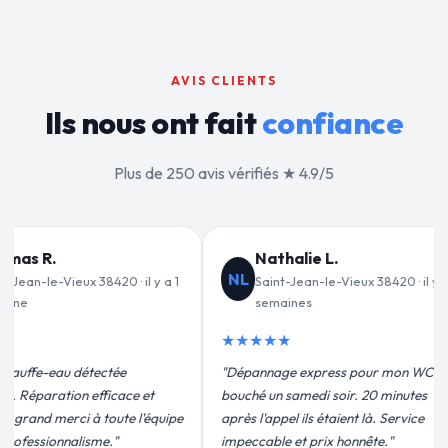
AVIS CLIENTS
Ils nous ont fait
confiance
Plus de 250 avis vérifiés ★ 4.9/5
 L.
Jean-François C.
JF
le-Vieux 38420 · il y a 2
Saint-Jean-le-Vieux 38420 · il y a 3
semaines
★★★★★
ress pour mon WC
"Remplacement de mon chauffe-eau en
 soir. 20 minutes
moins de 2h. Équipe très pro, devis
étaient là. Service
conforme, chantier propre. Je
ix honnête."
recommande vivement."