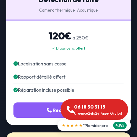
Caméra thermique · Acoustique
120€
à 250€
✓ Diagnostic offert
Localisation sans casse
Rapport détaillé offert
Réparation incluse possible
06 18 30 31 15
Recherche fuite
Urgence 24h/24 · Appel Gratuit
★★★★★
"Débouchage WC en 30 min"
5.0/5