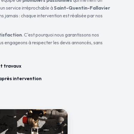
ne équipe de
plombiers passionnés
qui mettent un
 un service irréprochable à
Saint-Quentin-Fallavier
ns jamais : chaque intervention est réalisée par nos
tisfaction
. C'est pourquoi nous garantissons nos
ous engageons à respecter les devis annoncés, sans
t travaux
après intervention