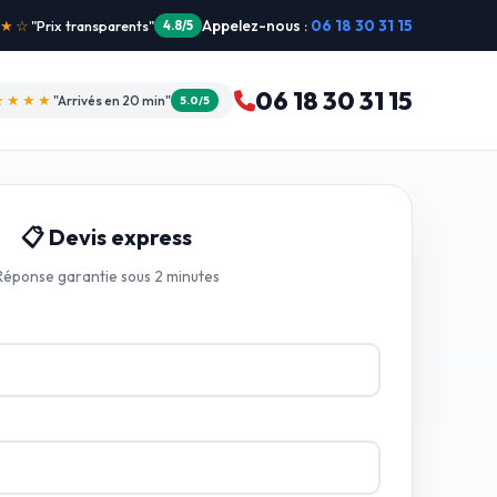
Appelez-nous :
06 18 30 31 15
"Intervention dimanche"
5.0/5
06 18 30 31 15
★★★★
"Arrivés en 20 min"
5.0/5
📋 Devis express
Réponse garantie sous 2 minutes