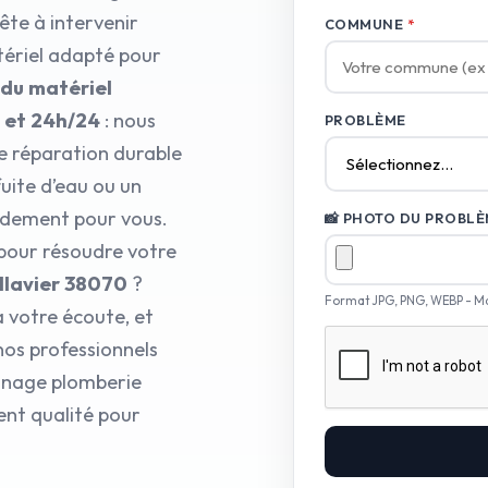
ête à intervenir
COMMUNE
*
tériel adapté pour
 du matériel
7 et 24h/24
: nous
PROBLÈME
e réparation durable
fuite d’eau ou un
pidement pour vous.
📸 PHOTO DU PROBLÈM
 pour résoudre votre
llavier 38070
?
Format JPG, PNG, WEBP - M
à votre écoute, et
 nos professionnels
annage plomberie
ent qualité pour