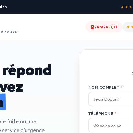
utes
★★★★★
24h/24 · 7j/7
★
ER 38070
 répond
avez
NOM COMPLET
*
n
TÉLÉPHONE
*
ne fuite ou une
 service d’urgence