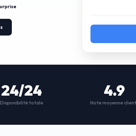
surprise
es
24/24
4.9
Disponibilité totale
Note moyenne clien