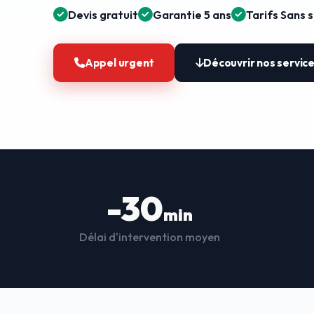
Devis gratuit
Garantie 5 ans
Tarifs Sans 
Appel urgent
Découvrir nos servic
-30
min
Délai d'intervention moyen