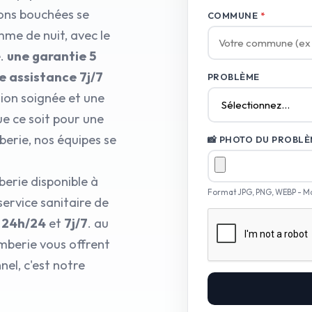
ions bouchées se
COMMUNE
*
mme de nuit, avec le
e.
une garantie 5
e assistance 7j/7
PROBLÈME
ion soignée et une
ue ce soit pour une
berie, nos équipes se
📸 PHOTO DU PROBLÈM
berie disponible à
Format JPG, PNG, WEBP - M
service sanitaire de
i
24h/24
et
7j/7
. au
omberie vous offrent
el, c'est notre