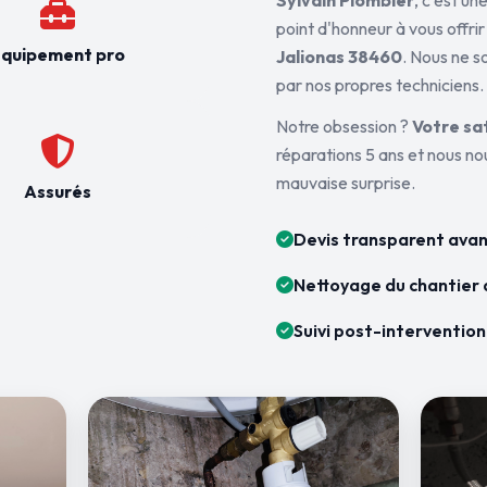
Sylvain Plombier
, c'est u
point d'honneur à vous offrir
quipement pro
Jalionas 38460
. Nous ne s
par nos propres techniciens.
Notre obsession ?
Votre sa
réparations 5 ans et nous n
mauvaise surprise.
Assurés
Devis transparent avan
Nettoyage du chantier 
Suivi post-intervention