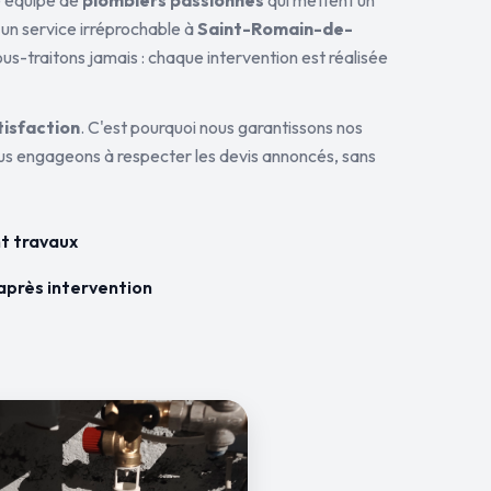
ne équipe de
plombiers passionnés
qui mettent un
 un service irréprochable à
Saint-Romain-de-
ous-traitons jamais : chaque intervention est réalisée
tisfaction
. C'est pourquoi nous garantissons nos
ous engageons à respecter les devis annoncés, sans
t travaux
après intervention