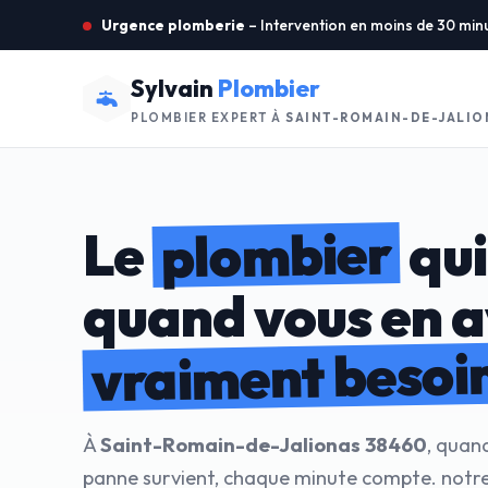
Urgence plomberie
– Intervention en moins de 30 min
Sylvain
Plombier
PLOMBIER EXPERT À
SAINT-ROMAIN-DE-JALIO
plombier
Le
qui
quand vous en 
vraiment besoi
À
Saint-Romain-de-Jalionas 38460
, quan
panne survient, chaque minute compte. notr