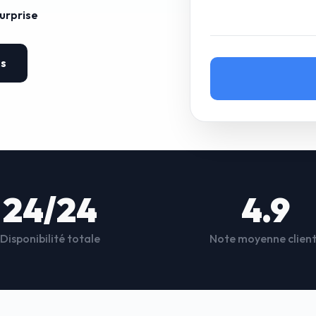
surprise
es
24/24
4.9
Disponibilité totale
Note moyenne clien