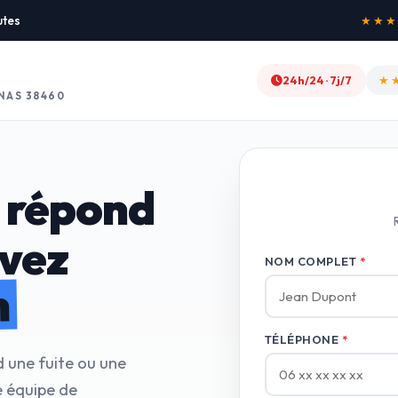
utes
★★★★★
24h/24 · 7j/7
★
NAS 38460
 répond
avez
NOM COMPLET
*
n
TÉLÉPHONE
*
d une fuite ou une
e équipe de