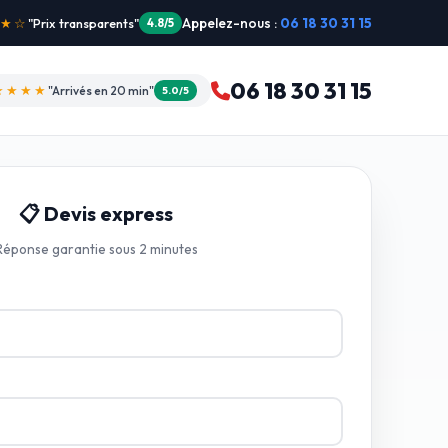
Appelez-nous :
06 18 30 31 15
"Intervention dimanche"
5.0/5
06 18 30 31 15
★★★★
"Arrivés en 20 min"
5.0/5
📋 Devis express
Réponse garantie sous 2 minutes