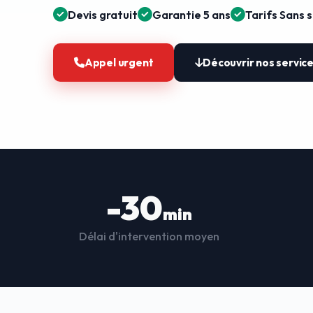
Devis gratuit
Garantie 5 ans
Tarifs Sans 
Appel urgent
Découvrir nos servic
-30
min
Délai d'intervention moyen