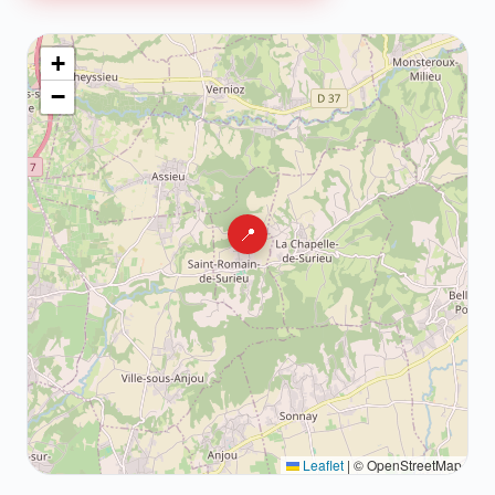
+
−
📍
Leaflet
|
© OpenStreetMap