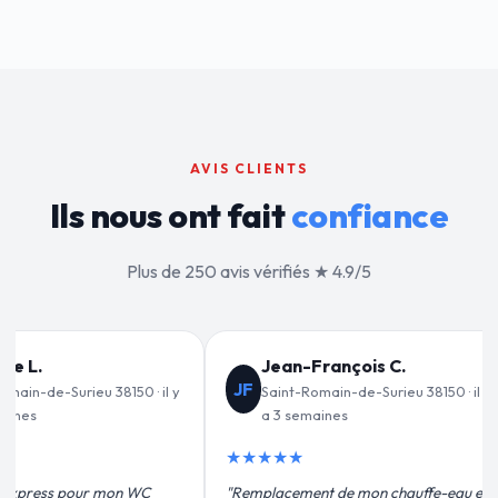
AVIS CLIENTS
Ils nous ont fait
confiance
Plus de 250 avis vérifiés ★ 4.9/5
nçois C.
Valérie D.
VD
n-de-Surieu 38150 · il y
Saint-Romain-de-Surieu 38150 · il
es
y a 1 mois
★★★★★
de mon chauffe-eau en
"Un grand merci à Sylvain Plombier