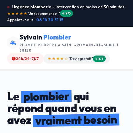
Urgence plomberie
– Intervention en moins de 30 minutes
★★★★★
"Service ultra rapide !"
5.0/5
Appelez-nous :
06 18 30 31 15
Sylvain
Plombier
PLOMBIER EXPERT À
SAINT-ROMAIN-DE-SURIEU
38150
24h/24 · 7j/7
★★★★☆
"Devis gratuit"
4.8/5
plombier
Le
qui
répond quand vous en
vraiment besoin
avez