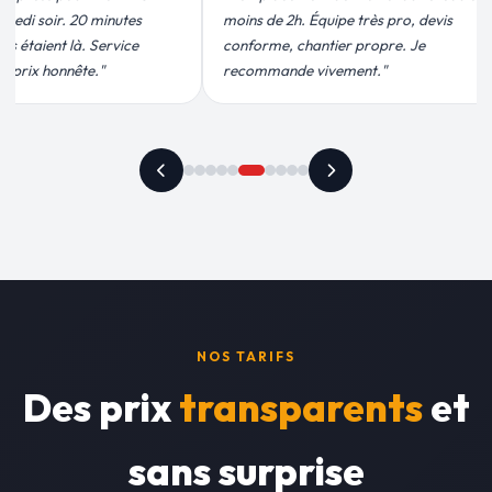
ipe très pro, devis
pour leur intervention rapide et
ier propre. Je
efficace. Fuite réparée en 30 min, prix
ement."
plus qu'honnête !"
NOS TARIFS
Des prix
transparents
et
sans surprise