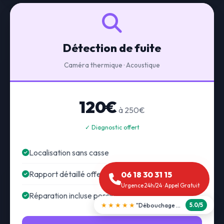
Détection de fuite
Caméra thermique · Acoustique
120€
à 250€
✓ Diagnostic offert
Localisation sans casse
Rapport détaillé offert
06 18 30 31 15
Urgence 24h/24 · Appel Gratuit
Réparation incluse possible
★★★★★
"Débouchage WC en 30 min"
5.0/5