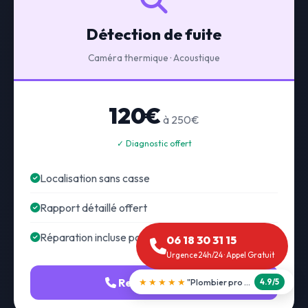
Détection de fuite
Caméra thermique · Acoustique
120€
à 250€
✓ Diagnostic offert
Localisation sans casse
Rapport détaillé offert
Réparation incluse possible
06 18 30 31 15
Urgence 24h/24 · Appel Gratuit
Recherche fuite
★★★★★
"Débouchage WC en 30 min"
5.0/5