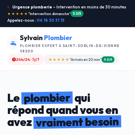
Urgence plomberie
– Intervention en moins de 30 minutes
★★★★★
"Je recommande !"
4.9/5
Appelez-nous :
06 18 30 31 15
Sylvain
Plombier
PLOMBIER EXPERT À
SAINT-SORLIN-DE-VIENNE
38200
24h/24 · 7j/7
★★★★☆
"Devis gratuit"
4.8/5
plombier
Le
qui
répond quand vous en
vraiment besoin
avez