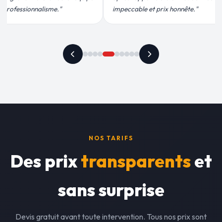
t prix honnête."
recommande vivement."
NOS TARIFS
Des prix
transparents
et
sans surprise
Devis gratuit avant toute intervention. Tous nos prix sont