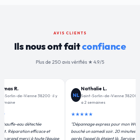
AVIS CLIENTS
Ils nous ont fait
confiance
Plus de 250 avis vérifiés ★ 4.9/5
lie L.
Jean-François C.
JF
orlin-de-Vienne 38200 · il y
Saint-Sorlin-de-Vienne 38200 · il y
maines
a 3 semaines
★★★★★
 express pour mon WC
"Remplacement de mon chauffe-eau en
medi soir. 20 minutes
moins de 2h. Équipe très pro, devis
ils étaient là. Service
conforme, chantier propre. Je