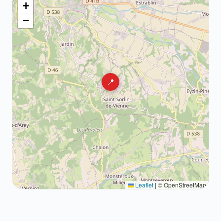
+
−
📍
Leaflet
|
© OpenStreetMap