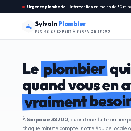
Urgence plomberie
– Intervention en moins de 30 min
Sylvain
Plombier
PLOMBIER EXPERT À
SERPAIZE 38200
plombier
Le
qui
quand vous en 
vraiment besoi
À
Serpaize 38200
, quand une fuite ou une p
chaque minute compte. notre équipe locale o