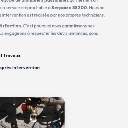
ne équipe de
plombiers passionnés
qui mettent un
 un service irréprochable à
Serpaize 38200
. Nous ne
 intervention est réalisée par nos propres techniciens.
tisfaction
. C'est pourquoi nous garantissons nos
ous engageons à respecter les devis annoncés, sans
t travaux
après intervention