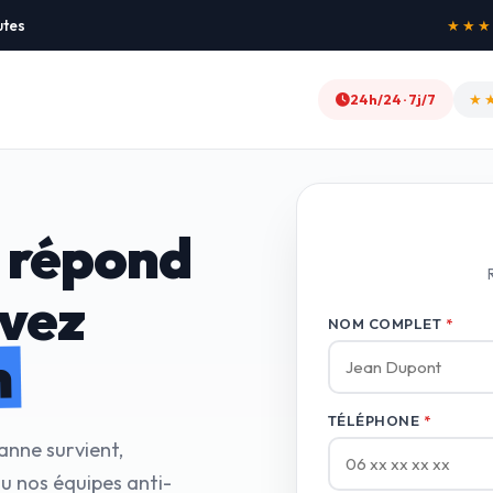
utes
★★★★★
24h/24 · 7j/7
★
 répond
avez
NOM COMPLET
*
n
TÉLÉPHONE
*
anne survient,
u nos équipes anti-