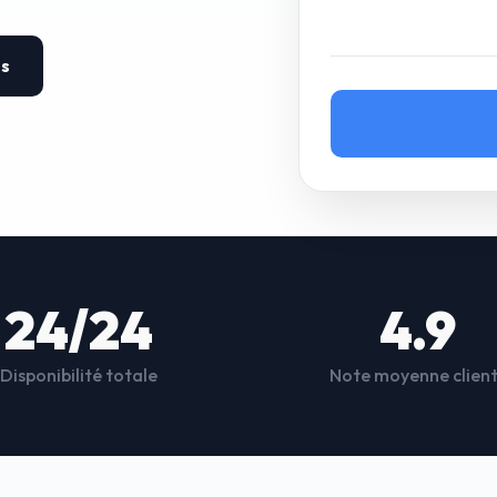
es
24/24
4.9
Disponibilité totale
Note moyenne clien