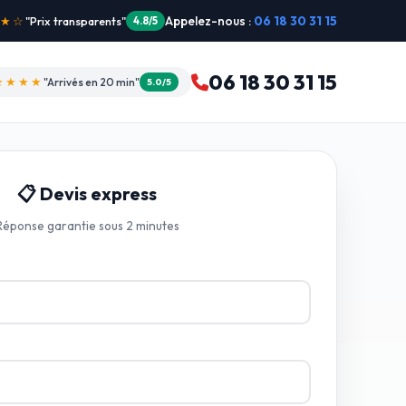
Appelez-nous :
06 18 30 31 15
"Intervention dimanche"
5.0/5
06 18 30 31 15
★★★★
"Arrivés en 20 min"
5.0/5
📋 Devis express
Réponse garantie sous 2 minutes