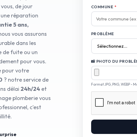
vous, de jour
COMMUNE
*
 une réparation
ntie 5 ans,
nous vous assurons
PROBLÈME
urable dans les
e de fuite ou un
idement pour vous.
📸 PHOTO DU PROBLÈM
e pour votre
0
? notre service de
Format JPG, PNG, WEBP - M
ns délai
24h/24
et
nnage plomberie vous
fessionnel, c'est
lité.
surprise