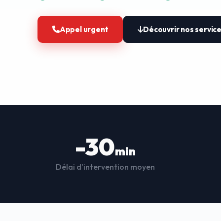
Appel urgent
Découvrir nos servic
-30
min
Délai d'intervention moyen