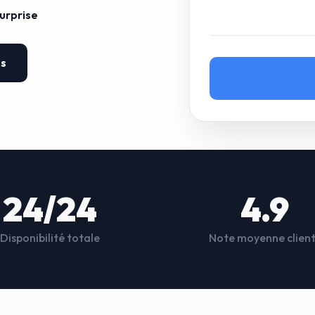
surprise
es
24/24
4.9
Disponibilité totale
Note moyenne clien