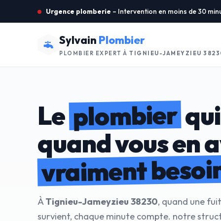
Urgence plomberie
– Intervention en moins de 30 min
Sylvain
Plombier
PLOMBIER EXPERT À
TIGNIEU-JAMEYZIEU 3823
plombier
Le
qui
quand vous en 
vraiment besoi
À
Tignieu-Jameyzieu 38230
, quand une fui
survient, chaque minute compte. notre stru