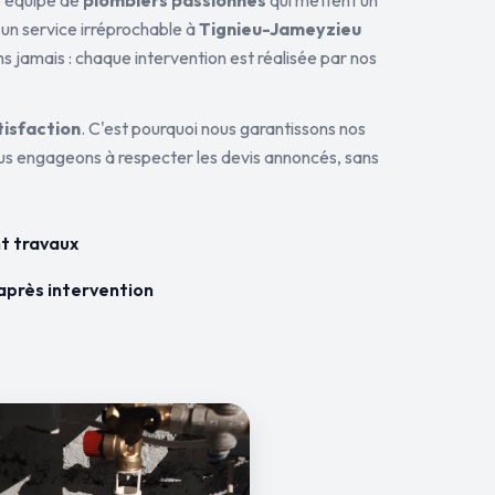
ne équipe de
plombiers passionnés
qui mettent un
 un service irréprochable à
Tignieu-Jameyzieu
ns jamais : chaque intervention est réalisée par nos
tisfaction
. C'est pourquoi nous garantissons nos
ous engageons à respecter les devis annoncés, sans
t travaux
après intervention