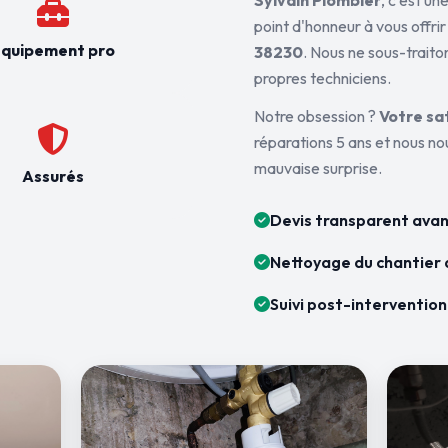
Sylvain Plombier
, c'est u
point d'honneur à vous offrir
quipement pro
38230
. Nous ne sous-traito
propres techniciens.
Notre obsession ?
Votre sa
réparations 5 ans et nous n
mauvaise surprise.
Assurés
Devis transparent avan
Nettoyage du chantier 
Suivi post-intervention