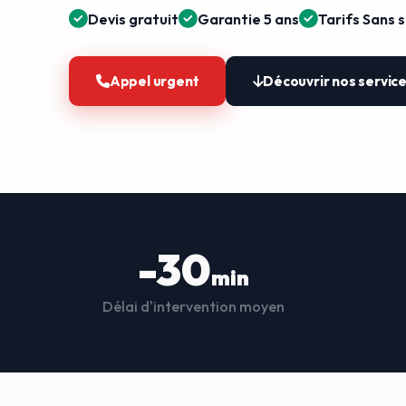
Devis gratuit
Garantie 5 ans
Tarifs Sans 
Appel urgent
Découvrir nos servic
-30
min
Délai d'intervention moyen