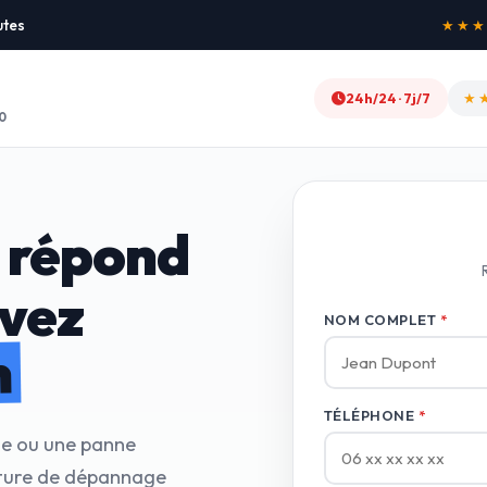
utes
★★★★★
24h/24 · 7j/7
★
0
 répond
avez
NOM COMPLET
*
n
TÉLÉPHONE
*
te ou une panne
cture de dépannage