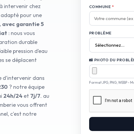
à intervenir chez
COMMUNE
*
l adapté pour une
, avec garantie 5
iat
: nous vous
PROBLÈME
aration durable
faible pression d’eau
es se déplacent
📸 PHOTO DU PROBLÈM
 d’intervenir dans
Format JPG, PNG, WEBP - M
230
? notre équipe
ai
24h/24
et
7j/7
. au
omberie vous offrent
el, c'est notre