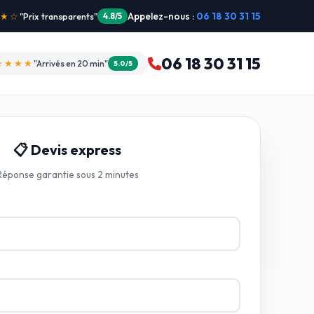
Appelez-nous :
06 18 30 31 15
"Intervention dimanche"
5.0/5
06 18 30 31 15
★★★★
"Arrivés en 20 min"
5.0/5
📋 Devis express
Réponse garantie sous 2 minutes