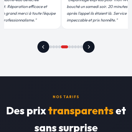
edi soir. 20 minutes
moins de 2h. Équipe très pro, devis
ls étaient là. Service
conforme, chantier propre. Je
 prix honnête."
recommande vivement."
NOS TARIFS
Des prix
transparents
et
sans surprise