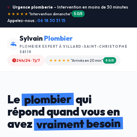
Urgence plomberie
– Intervention en moins de 30 minutes
★★★★★
"Je recommande !"
4.9/5
Appelez-nous :
06 18 30 31 15
Sylvain
Plombier
PLOMBIER EXPERT À
VILLARD-SAINT-CHRISTOPHE
38119
24h/24 · 7j/7
★★★★☆
"Devis gratuit"
4.8/5
plombier
Le
qui
répond quand vous en
vraiment besoin
avez