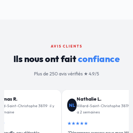
AVIS CLIENTS
Ils nous ont fait
confiance
Plus de 250 avis vérifiés ★ 4.9/5
ie L.
Jean-François C.
JF
aint-Christophe 38119 · il y
Villard-Saint-Christophe 38119 · il y
aines
a 3 semaines
★★★★★
express pour mon WC
"Remplacement de mon chauffe-eau en