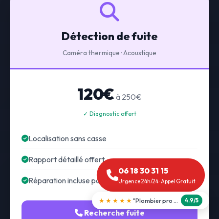
Détection de fuite
Caméra thermique · Acoustique
120€
à 250€
✓ Diagnostic offert
Localisation sans casse
Rapport détaillé offert
06 18 30 31 15
Réparation incluse possible
Urgence 24h/24 · Appel Gratuit
★★★★★
"Débouchage WC en 30 min"
5.0/5
Recherche fuite