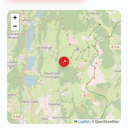
+
−
📍
Leaflet
|
© OpenStreetMap