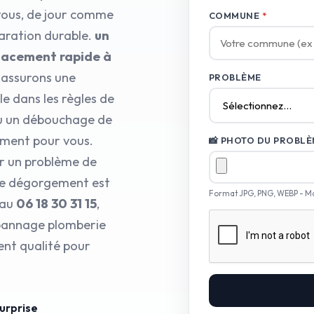
 vous, de jour comme
COMMUNE
*
paration durable.
un
placement rapide à
 assurons une
PROBLÈME
e dans les règles de
ou un débouchage de
ement pour vous.
📸 PHOTO DU PROBLÈM
ur un problème de
de dégorgement est
Format JPG, PNG, WEBP - M
 au
06 18 30 31 15
,
épannage plomberie
ent qualité pour
surprise