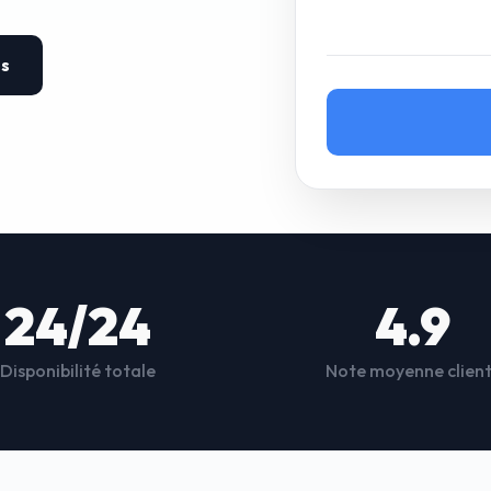
es
24/24
4.9
Disponibilité totale
Note moyenne clien