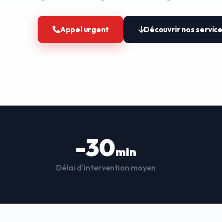
Appel urgent
Découvrir nos servic
-30
min
Délai d'intervention moyen