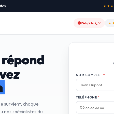
utes
★★★★★
24h/24 · 7j/7
★
 répond
avez
NOM COMPLET
*
n
TÉLÉPHONE
*
ne survient, chaque
 nos spécialistes du