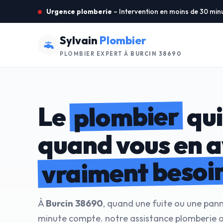
Urgence plomberie
– Intervention en moins de 30 min
Sylvain
Plombier
PLOMBIER EXPERT À
BURCIN 38690
plombier
Le
qui
quand vous en 
vraiment besoi
À
Burcin 38690
, quand une fuite ou une pan
minute compte. notre assistance plomberie ou