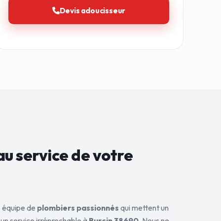
Devis adoucisseur
au service de
votre
ne équipe de
plombiers passionnés
qui mettent un
 un service irréprochable à
Burcin 38690
. Nous ne