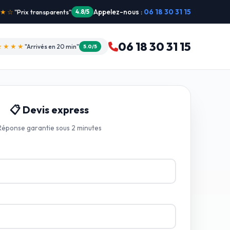
Appelez-nous :
06 18 30 31 15
"Intervention dimanche"
5.0/5
06 18 30 31 15
★★★★
"Arrivés en 20 min"
5.0/5
📋 Devis express
Réponse garantie sous 2 minutes