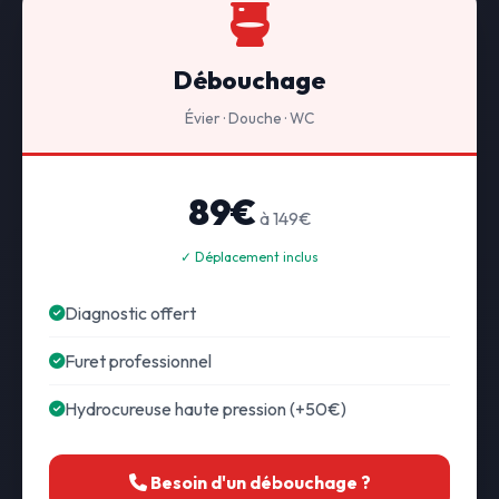
Débouchage
Évier · Douche · WC
89€
à 149€
✓ Déplacement inclus
Diagnostic offert
Furet professionnel
Hydrocureuse haute pression (+50€)
Besoin d'un débouchage ?