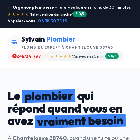
Urgence plomberie
– Intervention en moins de 30 minutes
★★★★★
"Je recommande !"
4.9/5
Appelez-nous :
06 18 30 31 15
Sylvain
Plombier
PLOMBIER EXPERT À
CHANTELOUVE 38740
24h/24 · 7j/7
★★★★☆
"Devis gratuit"
4.8/5
plombier
Le
qui
répond quand vous en
vraiment besoin
avez
À
Chantelouve 38740
, quand une fuite ou une