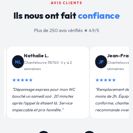
AVIS CLIENTS
Ils nous ont fait
confiance
Plus de 250 avis vérifiés ★ 4.9/5
Jean-François C.
Valérie D.
VD
JF
Chantelouve 38740 · il y a 3
Chantelouve 38740 
semaines
★★★★★
★★★★★
"Un grand merci à Sylvai
"Remplacement de mon chauffe-eau en
pour leur intervention ra
moins de 2h. Équipe très pro, devis
efficace. Fuite réparée e
conforme, chantier propre. Je
plus qu'honnête !"
recommande vivement."