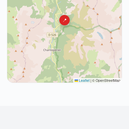
📍
Leaflet
|
© OpenStreetMap