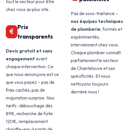
tout le secteur pour être
chez vous au plus vite.
Pas de sous-traitance –
nos équipes techniques
Prix
de plomberie
, formés et
transparents
expérimentés,
interviennent chez vous.
Devis gratuit et sans
Chaque plombier connaît
engagement
avant
parfaitement le secteur
chaque intervention. Ce
de Chantelouve et ses
que nous annonçons est ce
spécificités. Et nous
que vous payez – pas de
nettoyons toujours
frais cachés, pas de
derrière nous !
majoration surprise. Nos
tarifs : débouchage dès
89€, recherche de fuite
120€, remplacement
chauffe-eau à partir de