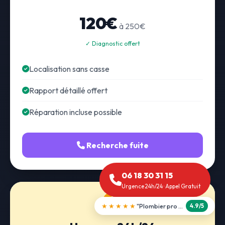
120€
à 250€
✓ Diagnostic offert
Localisation sans casse
Rapport détaillé offert
Réparation incluse possible
Recherche fuite
06 18 30 31 15
Urgence 24h/24 · Appel Gratuit
★★★★★
"Débouchage WC en 30 min"
5.0/5