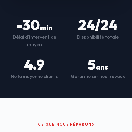
-30
24/24
min
Délai d'intervention
Disponibilité totale
moyen
4.9
5
ans
Note moyenne clients
Garantie sur nos travaux
CE QUE NOUS RÉPARONS