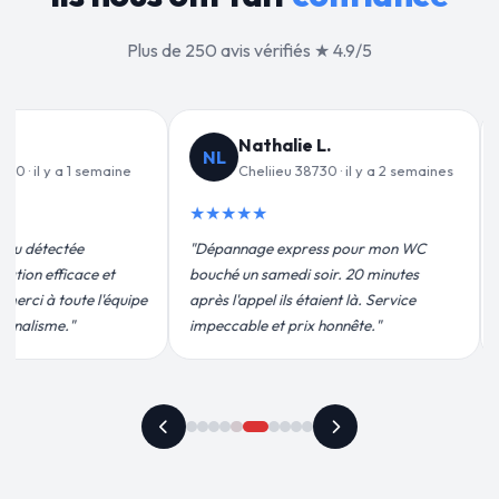
Plus de 250 avis vérifiés ★ 4.9/5
Jean-François C.
Valér
JF
VD
semaines
Cheliieu 38730 · il y a 3 semaines
Cheliie
★★★★★
★★★★★
 WC
"Remplacement de mon chauffe-eau en
"Un grand mer
es
moins de 2h. Équipe très pro, devis
pour leur inte
ce
conforme, chantier propre. Je
efficace. Fuit
recommande vivement."
plus qu'honnêt