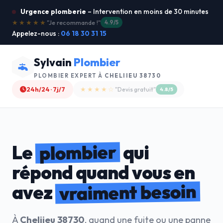
Urgence plomberie
– Intervention en moins de 30 minutes
★★★★★
"Service ultra rapide !"
5.0/5
Appelez-nous :
06 18 30 31 15
Sylvain
Plombier
PLOMBIER EXPERT À
CHELIIEU 38730
24h/24 · 7j/7
★★★★☆
"Devis gratuit"
4.8/5
plombier
Le
qui
répond quand vous en
vraiment besoin
avez
À
Cheliieu 38730
, quand une fuite ou une panne