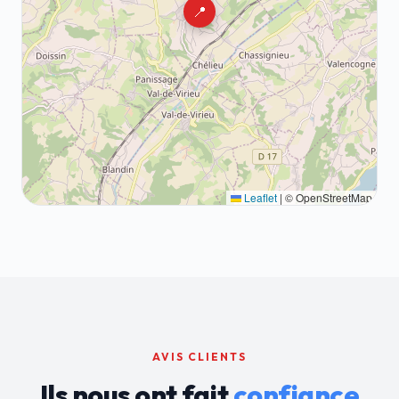
📍
Leaflet
|
© OpenStreetMap
AVIS CLIENTS
Ils nous ont fait
confiance