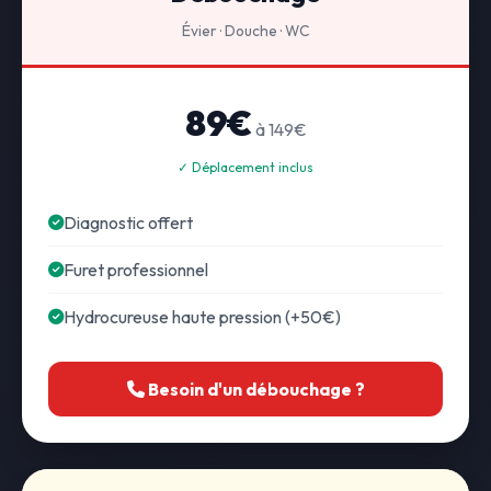
Évier · Douche · WC
89€
à 149€
✓ Déplacement inclus
Diagnostic offert
Furet professionnel
Hydrocureuse haute pression (+50€)
Besoin d'un débouchage ?