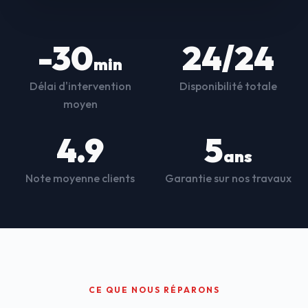
-30
24/24
min
Délai d'intervention
Disponibilité totale
moyen
4.9
5
ans
Note moyenne clients
Garantie sur nos travaux
CE QUE NOUS RÉPARONS