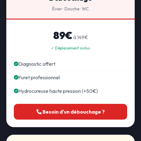
Évier · Douche · WC
89€
à 149€
✓ Déplacement inclus
Diagnostic offert
Furet professionnel
Hydrocureuse haute pression (+50€)
Besoin d'un débouchage ?