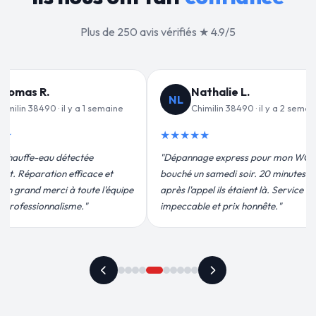
Plus de 250 avis vérifiés ★ 4.9/5
alie L.
Jean-François C.
JF
lin 38490 · il y a 2 semaines
Chimilin 38490 · il y a 3 semaines
★★★★★
 express pour mon WC
"Remplacement de mon chauffe-eau en
medi soir. 20 minutes
moins de 2h. Équipe très pro, devis
ils étaient là. Service
conforme, chantier propre. Je
t prix honnête."
recommande vivement."