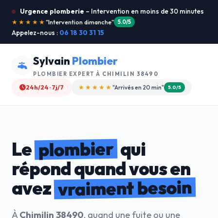
Urgence plomberie
– Intervention en moins de 30 minutes
★★★★★
"Je recommande !"
4.9/5
Appelez-nous :
06 18 30 31 15
Sylvain
Plombier
PLOMBIER EXPERT À
CHIMILIN 38490
24h/24 · 7j/7
★★★★☆
"Devis gratuit"
4.8/5
plombier
Le
qui
répond quand vous en
vraiment besoin
avez
À
Chimilin 38490
, quand une fuite ou une