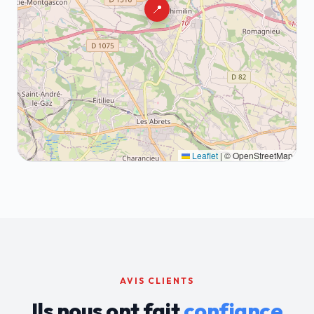
📍
Leaflet
|
© OpenStreetMap
AVIS CLIENTS
Ils nous ont fait
confiance