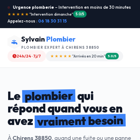
Urgence plomberie
– Intervention en moins de 30 minutes
★★★★★
"Je recommande !"
4.9/5
Appelez-nous :
06 18 30 31 15
Sylvain
Plombier
PLOMBIER EXPERT À
CHIRENS 38850
24h/24 · 7j/7
★★★★☆
"Devis gratuit"
4.8/5
plombier
Le
qui
répond quand vous en
vraiment besoin
avez
À
Chirens 38850
, quand une fuite ou une panne