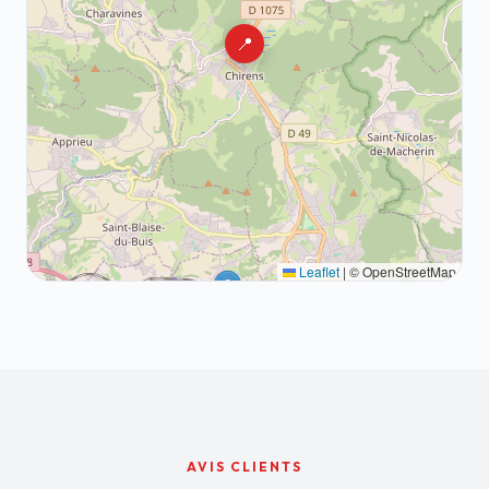
📍
Leaflet
|
© OpenStreetMap
AVIS CLIENTS