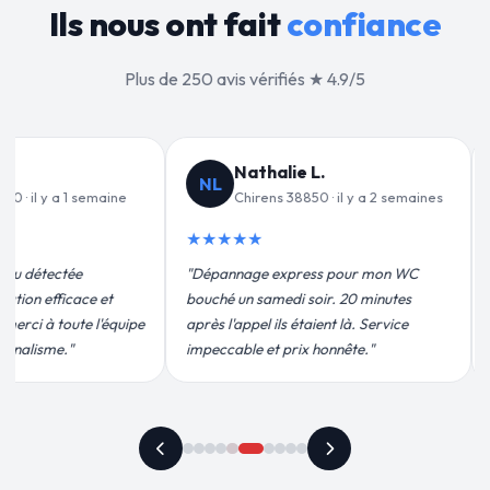
Ils nous ont fait
confiance
Plus de 250 avis vérifiés ★ 4.9/5
Jean-François C.
Va
JF
VD
2 semaines
Chirens 38850 · il y a 3 semaines
Chi
★★★★★
★★★★
on WC
"Remplacement de mon chauffe-eau en
"Un grand 
nutes
moins de 2h. Équipe très pro, devis
pour leur i
rvice
conforme, chantier propre. Je
efficace. F
recommande vivement."
plus qu'hon