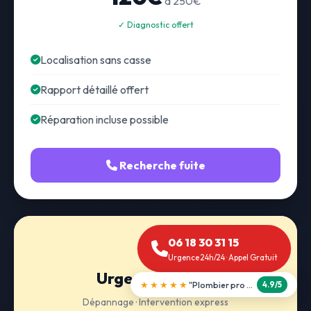
à 250€
✓ Diagnostic offert
Localisation sans casse
Rapport détaillé offert
Réparation incluse possible
Recherche fuite
06 18 30 31 15
Urgence 24h/24 · Appel Gratuit
Urgence 24h/24
★★★★★
"Débouchage WC en 30 min"
5.0/5
Dépannage · Intervention express