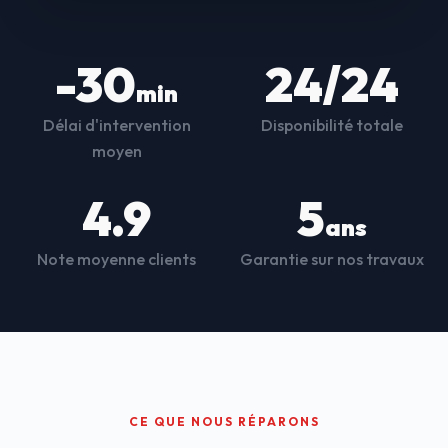
-30
24/24
min
Délai d'intervention
Disponibilité totale
moyen
4.9
5
ans
Note moyenne clients
Garantie sur nos travaux
CE QUE NOUS RÉPARONS