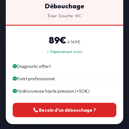
Débouchage
Évier · Douche · WC
89€
à 149€
✓ Déplacement inclus
Diagnostic offert
Furet professionnel
Hydrocureuse haute pression (+50€)
Besoin d'un débouchage ?