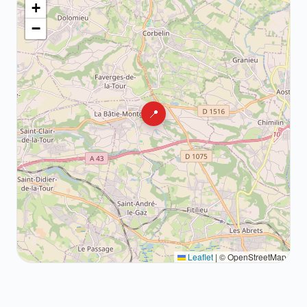
+
−
📍
Leaflet
|
© OpenStreetMap