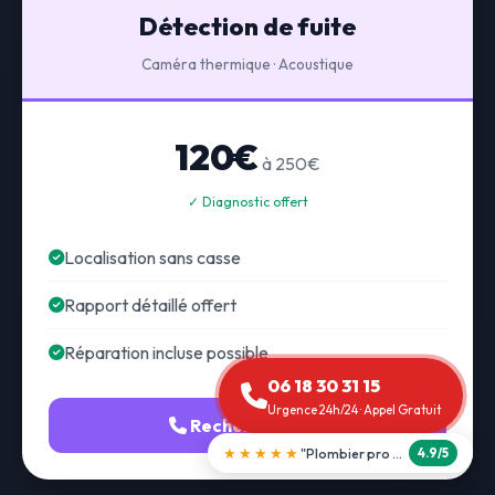
Détection de fuite
Caméra thermique · Acoustique
120€
à 250€
✓ Diagnostic offert
Localisation sans casse
Rapport détaillé offert
Réparation incluse possible
06 18 30 31 15
Urgence 24h/24 · Appel Gratuit
Recherche fuite
★★★★★
"Débouchage WC en 30 min"
5.0/5