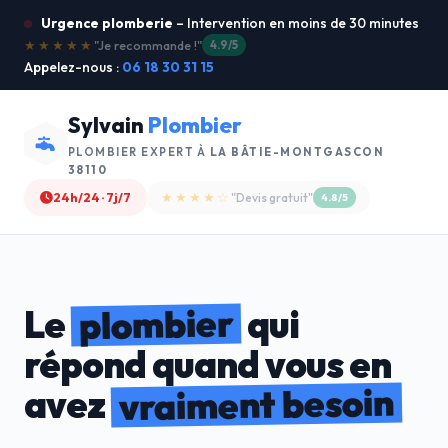
Urgence plomberie
– Intervention en moins de 30 minutes
★★★★★
"Service ultra rapide !"
5.0/5
Appelez-nous :
06 18 30 31 15
Sylvain
Plombier
PLOMBIER EXPERT À
LA BÂTIE-MONTGASCON
38110
24h/24 · 7j/7
★★★★☆
"Devis gratuit"
4.8/5
plombier
Le
qui
répond quand vous en
vraiment besoin
avez