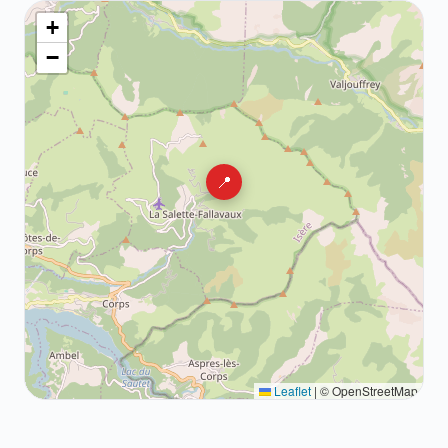
+
−
📍
Leaflet
|
© OpenStreetMap