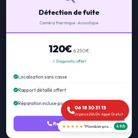
Détection de fuite
Caméra thermique · Acoustique
120€
à 250€
✓ Diagnostic offert
Localisation sans casse
Rapport détaillé offert
Réparation incluse possible
06 18 30 31 15
Urgence 24h/24 · Appel Gratuit
Recherche fuite
★★★★★
"Débouchage WC en 30 min"
5.0/5