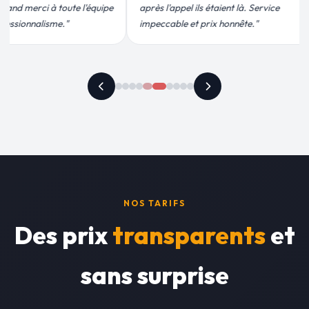
étaient là. Service
conforme, chantier propre. Je
ix honnête."
recommande vivement."
NOS TARIFS
Des prix
transparents
et
sans surprise