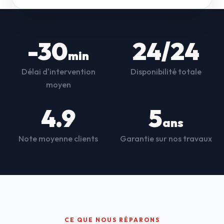
-30
24/24
min
Délai d'intervention
Disponibilité totale
moyen
4.9
5
ans
Note moyenne clients
Garantie sur nos travaux
CE QUE NOUS RÉPARONS