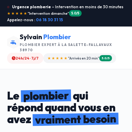
Urgence plomberie
– Intervention en moins de 30 minutes
★★★★★
"Je recommande !"
4.9/5
Appelez-nous :
06 18 30 31 15
Sylvain
Plombier
PLOMBIER EXPERT À
LA SALETTE-FALLAVAUX
38970
24h/24 · 7j/7
★★★★☆
"Devis gratuit"
4.8/5
plombier
Le
qui
répond quand vous en
vraiment besoin
avez