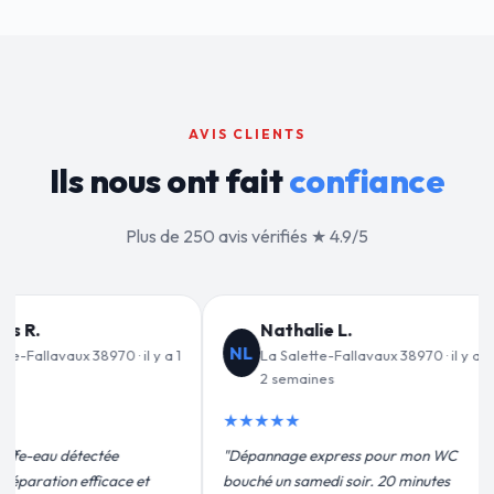
AVIS CLIENTS
Ils nous ont fait
confiance
Plus de 250 avis vérifiés ★ 4.9/5
L.
Jean-François C.
JF
Fallavaux 38970 · il y a
La Salette-Fallavaux 38970 · il y a
3 semaines
★★★★★
ress pour mon WC
"Remplacement de mon chauffe-eau en
 soir. 20 minutes
moins de 2h. Équipe très pro, devis