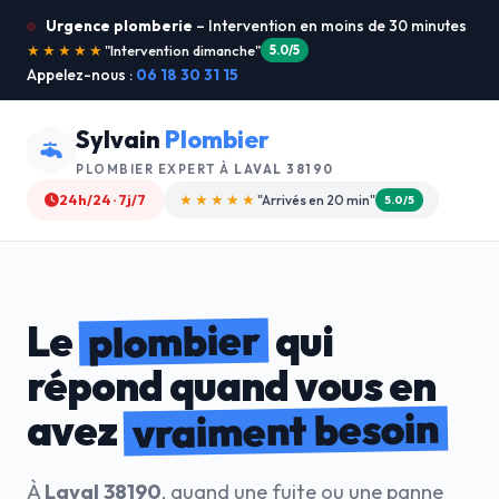
Urgence plomberie
– Intervention en moins de 30 minutes
★★★★★
"Je recommande !"
4.9/5
Appelez-nous :
06 18 30 31 15
Sylvain
Plombier
PLOMBIER EXPERT À
LAVAL 38190
24h/24 · 7j/7
★★★★☆
"Devis gratuit"
4.8/5
plombier
Le
qui
répond quand vous en
vraiment besoin
avez
À
Laval 38190
, quand une fuite ou une panne