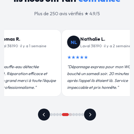
Plus de 250 avis vérifiés ★ 4.9/5
alie L.
Jean-François C.
JF
 38190 · il y a 2 semaines
Laval 38190 · il y a 3 semaines
★★★★★
 express pour mon WC
"Remplacement de mon chauffe-eau en
medi soir. 20 minutes
moins de 2h. Équipe très pro, devis
ils étaient là. Service
conforme, chantier propre. Je
t prix honnête."
recommande vivement."