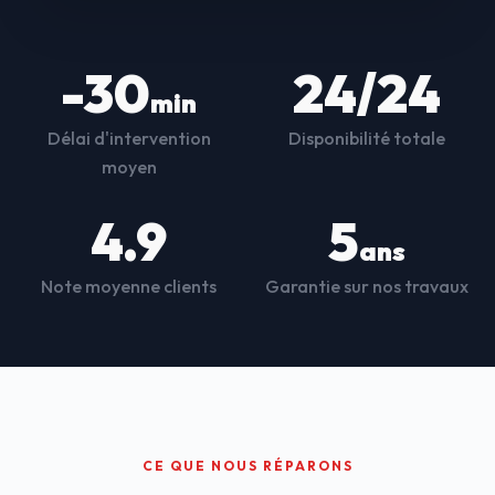
-30
24/24
min
Délai d'intervention
Disponibilité totale
moyen
4.9
5
ans
Note moyenne clients
Garantie sur nos travaux
CE QUE NOUS RÉPARONS