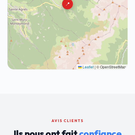
📍
Leaflet
|
© OpenStreetMap
AVIS CLIENTS
Ils nous ont fait
confiance