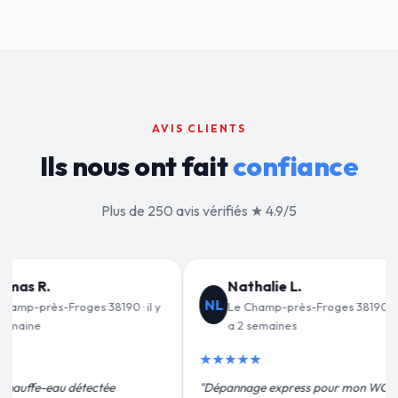
AVIS CLIENTS
Ils nous ont fait
confiance
Plus de 250 avis vérifiés ★ 4.9/5
ie L.
Jean-François C.
JF
p-près-Froges 38190 · il y
Le Champ-près-Froges 38190 · il y
aines
a 3 semaines
★★★★★
express pour mon WC
"Remplacement de mon chauffe-eau en