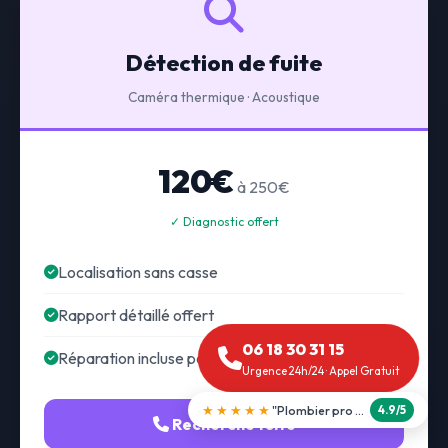
Détection de fuite
Caméra thermique · Acoustique
120€
à 250€
✓ Diagnostic offert
Localisation sans casse
Rapport détaillé offert
06 18 30 31 15
Réparation incluse possible
Urgence 24h/24 · Appel Gratuit
★★★★★
"Débouchage WC en 30 min"
5.0/5
Recherche fuite