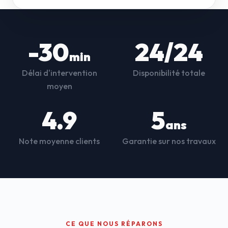
-30
24/24
min
Délai d'intervention
Disponibilité totale
moyen
4.9
5
ans
Note moyenne clients
Garantie sur nos travaux
CE QUE NOUS RÉPARONS