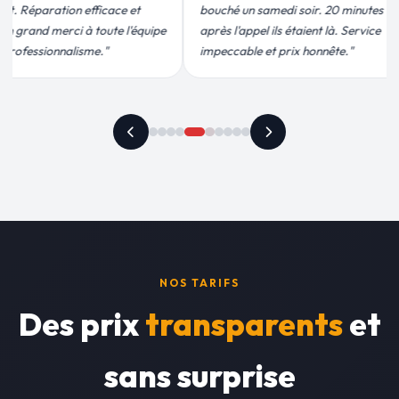
medi soir. 20 minutes
moins de 2h. Équipe très pro, devis
ils étaient là. Service
conforme, chantier propre. Je
t prix honnête."
recommande vivement."
NOS TARIFS
Des prix
transparents
et
sans surprise