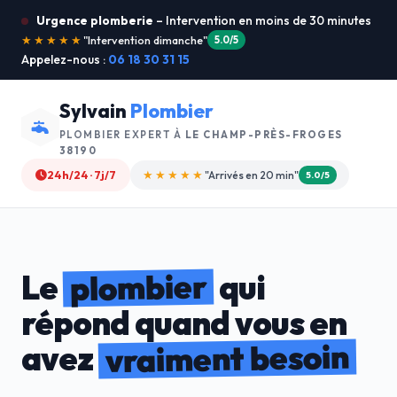
Urgence plomberie
– Intervention en moins de 30 minutes
★★★★★
"Je recommande !"
4.9/5
Appelez-nous :
06 18 30 31 15
Sylvain
Plombier
PLOMBIER EXPERT À
LE CHAMP-PRÈS-FROGES
38190
24h/24 · 7j/7
★★★★☆
"Devis gratuit"
4.8/5
plombier
Le
qui
répond quand vous en
vraiment besoin
avez