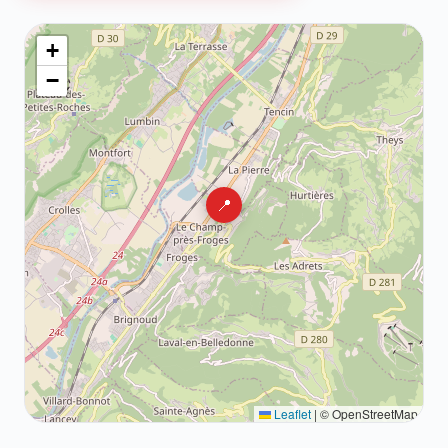
+
−
📍
Leaflet
|
© OpenStreetMap