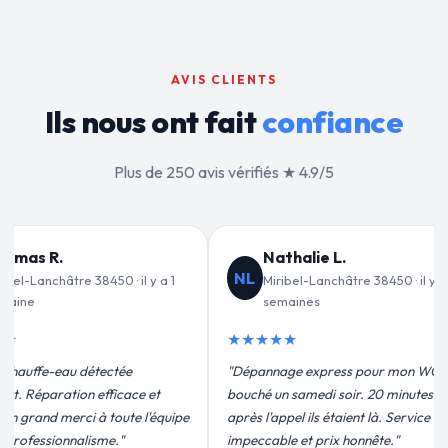
AVIS CLIENTS
Ils nous ont fait
confiance
Plus de 250 avis vérifiés ★ 4.9/5
lie L.
Jean-François C.
JF
-Lanchâtre 38450 · il y a 2
Miribel-Lanchâtre 38450 · il y a 3
nes
semaines
★★★★★
 express pour mon WC
"Remplacement de mon chauffe-eau en
medi soir. 20 minutes
moins de 2h. Équipe très pro, devis
ils étaient là. Service
conforme, chantier propre. Je
t prix honnête."
recommande vivement."