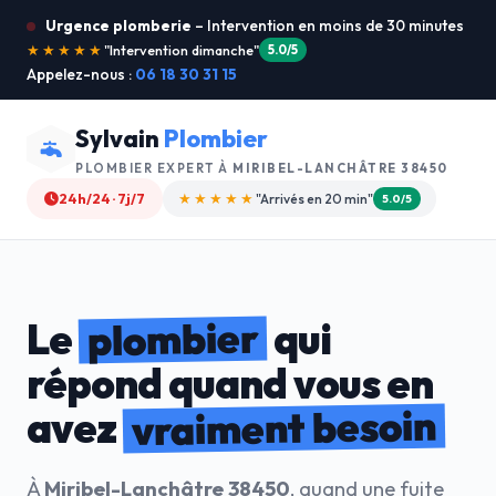
Urgence plomberie
– Intervention en moins de 30 minutes
★★★★★
"Je recommande !"
4.9/5
Appelez-nous :
06 18 30 31 15
Sylvain
Plombier
PLOMBIER EXPERT À
MIRIBEL-LANCHÂTRE 38450
24h/24 · 7j/7
★★★★☆
"Devis gratuit"
4.8/5
plombier
Le
qui
répond quand vous en
vraiment besoin
avez
À
Miribel-Lanchâtre 38450
, quand une fuite