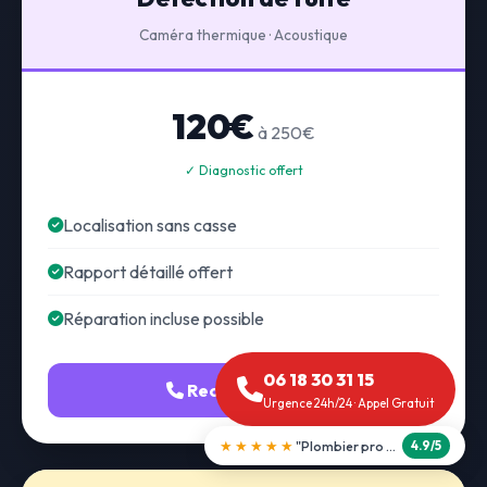
Caméra thermique · Acoustique
120€
à 250€
✓ Diagnostic offert
Localisation sans casse
Rapport détaillé offert
Réparation incluse possible
06 18 30 31 15
Recherche fuite
Urgence 24h/24 · Appel Gratuit
★★★★★
"Débouchage WC en 30 min"
5.0/5