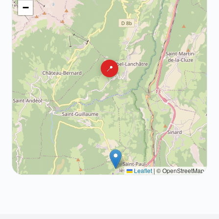
−
📍
Leaflet
|
© OpenStreetMap