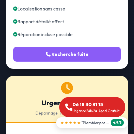
Localisation sans casse
Rapport détaillé offert
Réparation incluse possible
Recherche fuite
Urgence 24h/24
06 18 30 31 15
Urgence 24h/24 · Appel Gratuit
Dépannage · Intervention express
★★★★★
"Débouchage WC en 30 min"
5.0/5