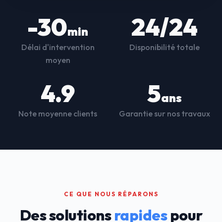
-30
24/24
min
Délai d'intervention
Disponibilité totale
moyen
4.9
5
ans
Note moyenne clients
Garantie sur nos travaux
CE QUE NOUS RÉPARONS
Des solutions
rapides
pour