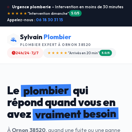
Urgence plomberie
– Intervention en moins de 30 minutes
★★★★★
"Je recommande !"
4.9/5
Appelez-nous :
06 18 30 31 15
Sylvain
Plombier
PLOMBIER EXPERT À
ORNON 38520
24h/24 · 7j/7
★★★★☆
"Devis gratuit"
4.8/5
plombier
Le
qui
répond quand vous en
vraiment besoin
avez
À
Ornon 38520
, quand une fuite ou une panne