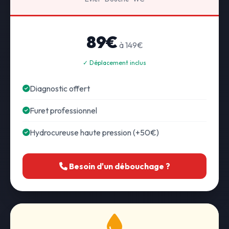
89€
à 149€
✓ Déplacement inclus
Diagnostic offert
Furet professionnel
Hydrocureuse haute pression (+50€)
Besoin d'un débouchage ?