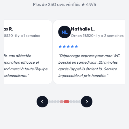
Plus de 250 avis vérifiés ★ 4.9/5
Jean-François C.
Valér
JF
VD
maines
Ornon 38520 · il y a 3 semaines
Ornon 
★★★★★
★★★★★
 WC
"Remplacement de mon chauffe-eau en
"Un grand mer
es
moins de 2h. Équipe très pro, devis
pour leur inte
ce
conforme, chantier propre. Je
efficace. Fuit
recommande vivement."
plus qu'honnêt