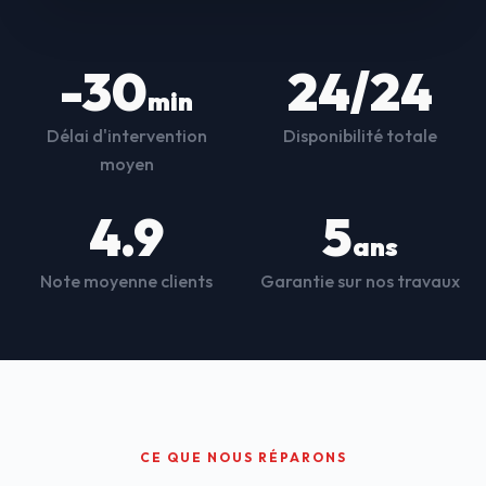
-30
24/24
min
Délai d'intervention
Disponibilité totale
moyen
4.9
5
ans
Note moyenne clients
Garantie sur nos travaux
CE QUE NOUS RÉPARONS