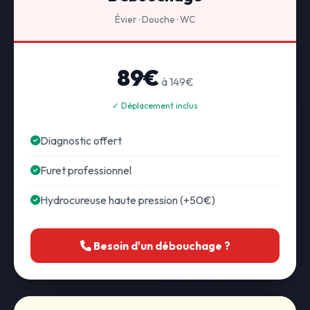
Évier · Douche · WC
89€
à 149€
✓ Déplacement inclus
Diagnostic offert
Furet professionnel
Hydrocureuse haute pression (+50€)
Besoin d'un débouchage ?