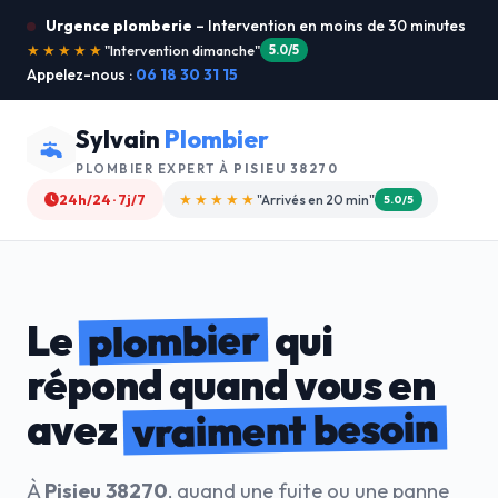
Urgence plomberie
– Intervention en moins de 30 minutes
★★★★★
"Je recommande !"
4.9/5
Appelez-nous :
06 18 30 31 15
Sylvain
Plombier
PLOMBIER EXPERT À
PISIEU 38270
24h/24 · 7j/7
★★★★☆
"Devis gratuit"
4.8/5
plombier
Le
qui
répond quand vous en
vraiment besoin
avez
À
Pisieu 38270
, quand une fuite ou une panne