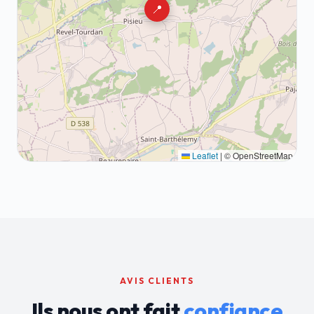
📍
Leaflet
|
© OpenStreetMap
AVIS CLIENTS
Ils nous ont fait
confiance