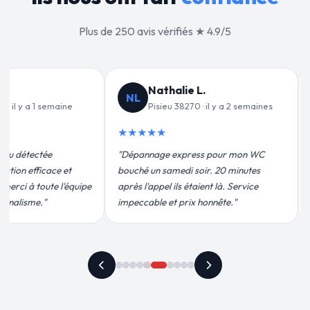
Plus de 250 avis vérifiés ★ 4.9/5
Jean-François C.
JF
VD
y a 2 semaines
Pisieu 38270 · il y a 3 semaines
★★★★★
★★
our mon WC
"Remplacement de mon chauffe-eau en
"Un g
20 minutes
moins de 2h. Équipe très pro, devis
pour l
là. Service
conforme, chantier propre. Je
effica
te."
recommande vivement."
plus q