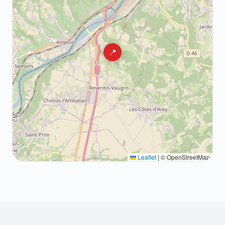
📍
Leaflet
|
© OpenStreetMap