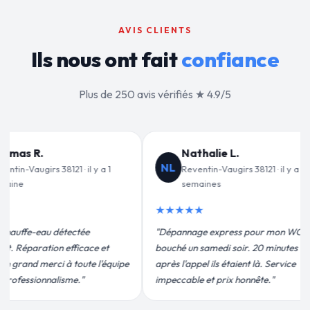
AVIS CLIENTS
Ils nous ont fait
confiance
Plus de 250 avis vérifiés ★ 4.9/5
L.
Jean-François C.
JF
irs 38121 · il y a 2
Reventin-Vaugirs 38121 · il y a 3
semaines
★★★★★
ess pour mon WC
"Remplacement de mon chauffe-eau en
soir. 20 minutes
moins de 2h. Équipe très pro, devis
aient là. Service
conforme, chantier propre. Je
 honnête."
recommande vivement."