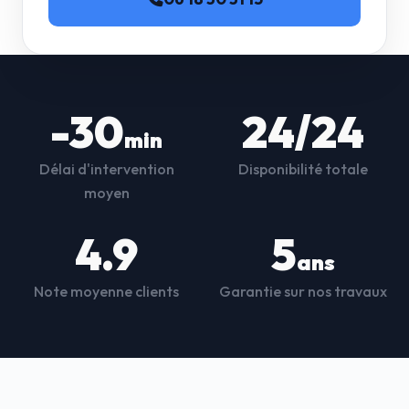
-30
24/24
min
Délai d'intervention
Disponibilité totale
moyen
4.9
5
ans
Note moyenne clients
Garantie sur nos travaux