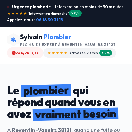
Urgence plomberie
– Intervention en moins de 30 minutes
★★★★★
"Je recommande !"
4.9/5
Appelez-nous :
06 18 30 31 15
Sylvain
Plombier
PLOMBIER EXPERT À
REVENTIN-VAUGIRS 38121
24h/24 · 7j/7
★★★★☆
"Devis gratuit"
4.8/5
plombier
Le
qui
répond quand vous en
vraiment besoin
avez
À
Reventin-Vaugirs 38121
, quand une fuite ou