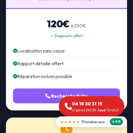
120€
à 250€
✓ Diagnostic offert
Localisation sans casse
Rapport détaillé offert
Réparation incluse possible
Recherche fuite
06 18 30 31 15
Urgence 24h/24 · Appel Gratuit
★★★★★
"Débouchage WC en 30 min"
5.0/5