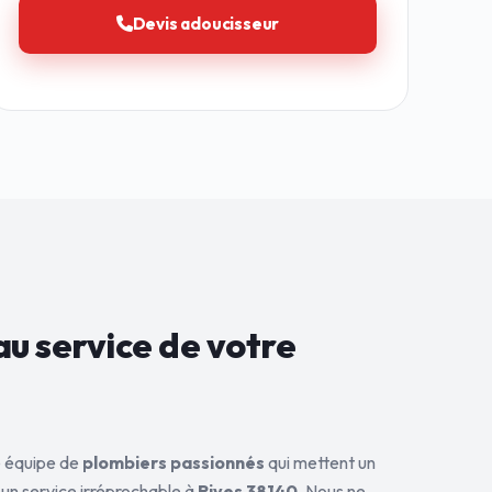
Devis adoucisseur
au service de
votre
ne équipe de
plombiers passionnés
qui mettent un
 un service irréprochable à
Rives 38140
. Nous ne