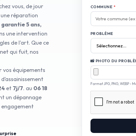
chez vous, de jour
COMMUNE
*
 une réparation
 garantie 5 ans,
ns une intervention
PROBLÈME
les de l'art. Que ce
et qui fuit, nos
📸 PHOTO DU PROBLÈM
ur vos équipements
e d’assainissement
Format JPG, PNG, WEBP - M
24
et
7j/7
. au
06 18
rent un dépannage
tre engagement
surprise