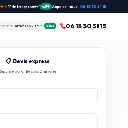
Appelez-nous :
06 18 30 31 15
"Intervention dimanche"
5.0/5
06 18 30 31 15
★★★★
"Arrivés en 20 min"
5.0/5
📋 Devis express
Réponse garantie sous 2 minutes