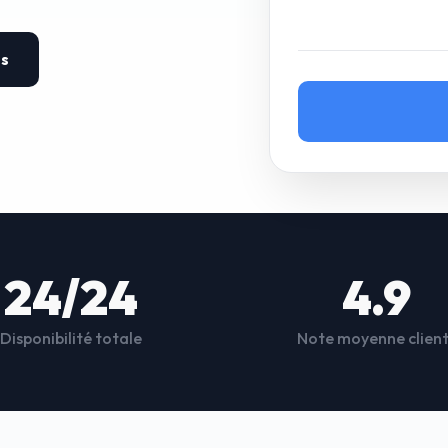
es
24/24
4.9
Disponibilité totale
Note moyenne clien