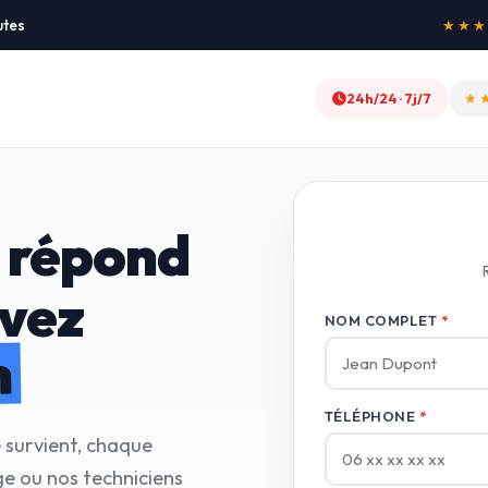
utes
★★★★★
24h/24 · 7j/7
★
 répond
avez
NOM COMPLET
*
n
TÉLÉPHONE
*
 survient, chaque
e ou nos techniciens