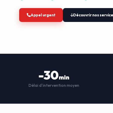
Appel urgent
Découvrir nos servic
-30
min
Délai d'intervention moyen