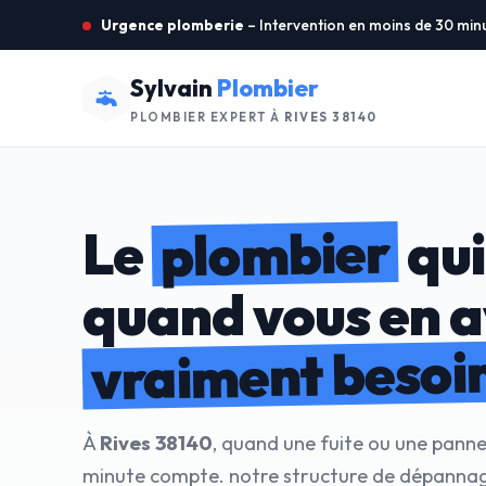
Urgence plomberie
– Intervention en moins de 30 min
Sylvain
Plombier
PLOMBIER EXPERT À
RIVES 38140
plombier
Le
qui
quand vous en 
vraiment besoi
À
Rives 38140
, quand une fuite ou une panne
minute compte. notre structure de dépannag