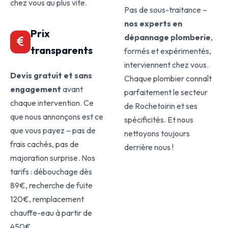
chez vous au plus vite.
Pas de sous-traitance –
nos experts en
Prix
dépannage plomberie
,
transparents
formés et expérimentés,
interviennent chez vous.
Devis gratuit et sans
Chaque plombier connaît
engagement
avant
parfaitement le secteur
chaque intervention. Ce
de Rochetoirin et ses
que nous annonçons est ce
spécificités. Et nous
que vous payez – pas de
nettoyons toujours
frais cachés, pas de
derrière nous !
majoration surprise. Nos
tarifs : débouchage dès
89€, recherche de fuite
120€, remplacement
chauffe-eau à partir de
450€.