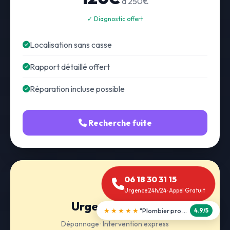
à 250€
✓ Diagnostic offert
Localisation sans casse
Rapport détaillé offert
Réparation incluse possible
Recherche fuite
06 18 30 31 15
Urgence 24h/24 · Appel Gratuit
Urgence 24h/24
★★★★★
"Débouchage WC en 30 min"
5.0/5
Dépannage · Intervention express