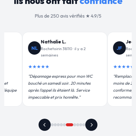
Ils nous ont fait
confiance
Plus de 250 avis vérifiés ★ 4.9/5
Jean-François C.
Valérie D.
VD
JF
Rochetoirin 38110 · il y a 3
Rochetoirin 38110 · 
semaines
★★★★★
★★★★★
"Un grand merci à Sylvai
"Remplacement de mon chauffe-eau en
pour leur intervention ra
moins de 2h. Équipe très pro, devis
efficace. Fuite réparée e
conforme, chantier propre. Je
plus qu'honnête !"
recommande vivement."