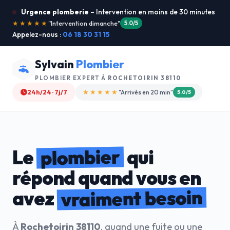
Urgence plomberie
– Intervention en moins de 30 minutes
★★★★★
"Je recommande !"
4.9/5
Appelez-nous :
06 18 30 31 15
Sylvain
Plombier
PLOMBIER EXPERT À
ROCHETOIRIN 38110
24h/24 · 7j/7
★★★★☆
"Devis gratuit"
4.8/5
plombier
Le
qui
répond quand vous en
vraiment besoin
avez
À
Rochetoirin 38110
, quand une fuite ou une