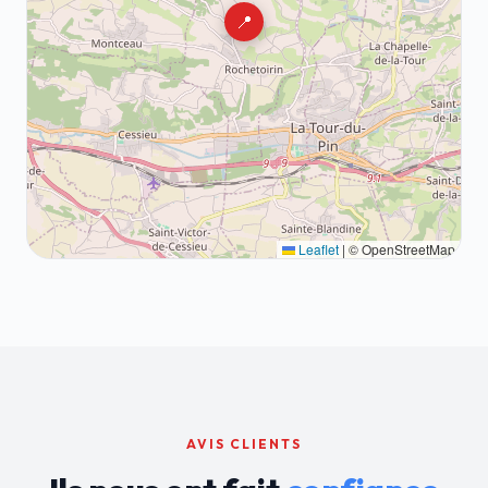
📍
Leaflet
|
© OpenStreetMap
AVIS CLIENTS