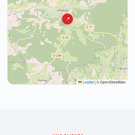
📍
Leaflet
|
© OpenStreetMap