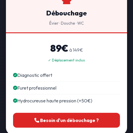
Débouchage
Évier · Douche · WC
89€
à 149€
✓ Déplacement inclus
Diagnostic offert
Furet professionnel
Hydrocureuse haute pression (+50€)
Besoin d'un débouchage ?