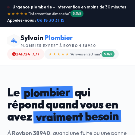
Urgence plomberie
– Intervention en moins de 30 minutes
★★★★★
"Je recommande !"
4.9/5
Appelez-nous :
06 18 30 31 15
Sylvain
Plombier
PLOMBIER EXPERT À
ROYBON 38940
24h/24 · 7j/7
★★★★☆
"Devis gratuit"
4.8/5
plombier
Le
qui
répond quand vous en
vraiment besoin
avez
À
Roybon 38940
, quand une fuite ou une panne