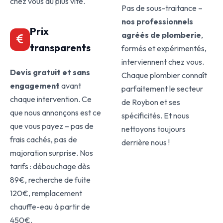
chez vous au plus vite.
Pas de sous-traitance –
nos professionnels
Prix
agréés de plomberie
,
transparents
formés et expérimentés,
interviennent chez vous.
Devis gratuit et sans
Chaque plombier connaît
engagement
avant
parfaitement le secteur
chaque intervention. Ce
de Roybon et ses
que nous annonçons est ce
spécificités. Et nous
que vous payez – pas de
nettoyons toujours
frais cachés, pas de
derrière nous !
majoration surprise. Nos
tarifs : débouchage dès
89€, recherche de fuite
120€, remplacement
chauffe-eau à partir de
450€.