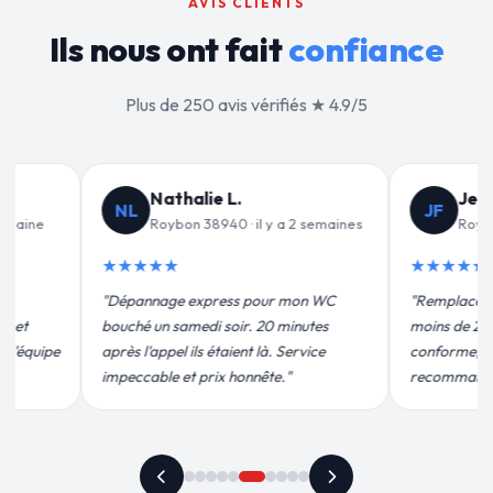
AVIS CLIENTS
Ils nous ont fait
confiance
Plus de 250 avis vérifiés ★ 4.9/5
Jean-François C.
Valérie D.
JF
VD
Roybon 38940 · il y a 3 semaines
Roybon 38940 · il 
★★★★★
★★★★★
"Remplacement de mon chauffe-eau en
"Un grand merci à Sylvai
moins de 2h. Équipe très pro, devis
pour leur intervention ra
conforme, chantier propre. Je
efficace. Fuite réparée e
recommande vivement."
plus qu'honnête !"