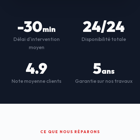
-30
24/24
min
Délai d'intervention
Disponibilité totale
moyen
4.9
5
ans
Note moyenne clients
Garantie sur nos travaux
CE QUE NOUS RÉPARONS