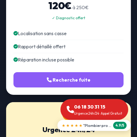
120€
à 250€
✓ Diagnostic offert
Localisation sans casse
Rapport détaillé offert
Réparation incluse possible
Recherche fuite
06 18 30 31 15
Urgence 24h/24 · Appel Gratuit
★★★★★
"Débouchage WC en 30 min"
5.0/5
Urgence 24h/24