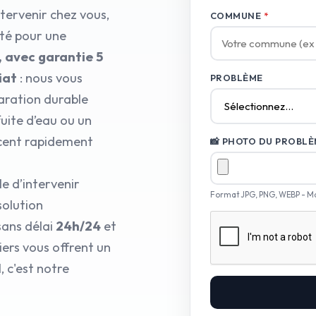
tervenir chez vous,
COMMUNE
*
pté pour une
, avec garantie 5
iat
: nous vous
PROBLÈME
aration durable
fuite d’eau ou un
acent rapidement
📸 PHOTO DU PROBLÈM
e d’intervenir
Format JPG, PNG, WEBP - M
solution
sans délai
24h/24
et
iers vous offrent un
 c'est notre