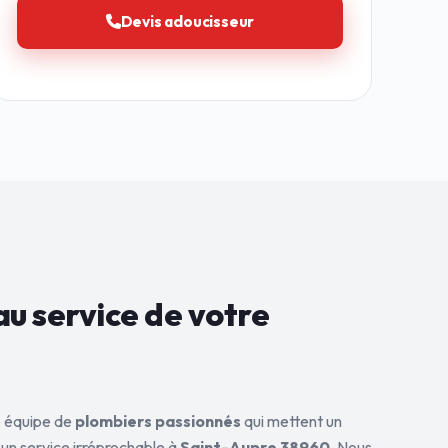
Devis adoucisseur
au service de
votre
ne équipe de
plombiers passionnés
qui mettent un
 un service irréprochable à
Saint-Aupre 38960
. Nous