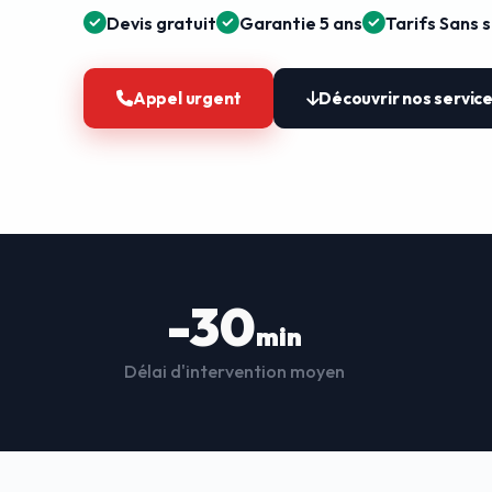
Devis gratuit
Garantie 5 ans
Tarifs Sans 
Appel urgent
Découvrir nos servic
-30
min
Délai d'intervention moyen