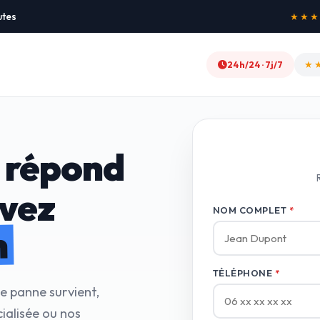
utes
★★★★★
24h/24 · 7j/7
★
 répond
avez
NOM COMPLET
*
n
TÉLÉPHONE
*
ne panne survient,
ialisée ou nos