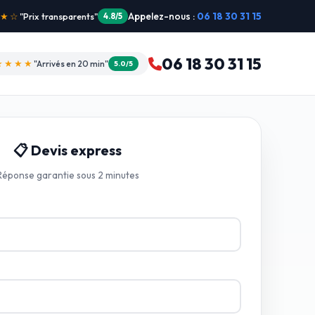
Appelez-nous :
06 18 30 31 15
"Intervention dimanche"
5.0/5
06 18 30 31 15
★★★★
"Arrivés en 20 min"
5.0/5
📋 Devis express
Réponse garantie sous 2 minutes