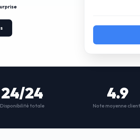
surprise
es
24/24
4.9
Disponibilité totale
Note moyenne clien