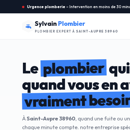
Urgence plomberie
– Intervention en moins de 30 min
Sylvain
Plombier
PLOMBIER EXPERT À
SAINT-AUPRE 38960
plombier
Le
qui
quand vous en 
vraiment besoi
À
Saint-Aupre 38960
, quand une fuite ou u
chaque minute compte. notre entreprise spéc