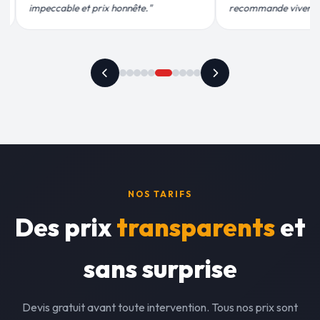
ement."
plus qu'honnête !"
NOS TARIFS
Des prix
transparents
et
sans surprise
Devis gratuit avant toute intervention. Tous nos prix sont