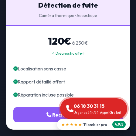
Détection de fuite
Caméra thermique · Acoustique
120€
à 250€
✓ Diagnostic offert
Localisation sans casse
Rapport détaillé offert
Réparation incluse possible
06 18 30 31 15
Urgence 24h/24 · Appel Gratuit
Recherche fuite
★★★★★
"Débouchage WC en 30 min"
5.0/5