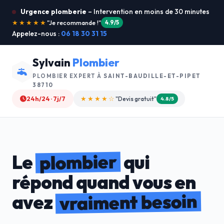
Urgence plomberie
– Intervention en moins de 30 minutes
★★★★★
"Service ultra rapide !"
5.0/5
Appelez-nous :
06 18 30 31 15
Sylvain
Plombier
PLOMBIER EXPERT À
SAINT-BAUDILLE-ET-PIPET
38710
24h/24 · 7j/7
★★★★☆
"Devis gratuit"
4.8/5
plombier
Le
qui
répond quand vous en
vraiment besoin
avez