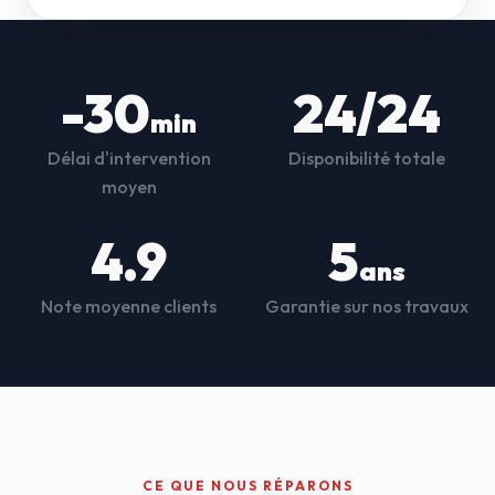
-30
24/24
min
Délai d'intervention
Disponibilité totale
moyen
4.9
5
ans
Note moyenne clients
Garantie sur nos travaux
CE QUE NOUS RÉPARONS