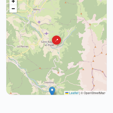
+
−
📍
Leaflet
|
© OpenStreetMap